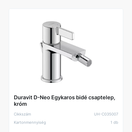
Duravit D-Neo Egykaros bidé csaptelep,
króm
Cikkszám
UH-C035007
Kartonmennyiség
1 db