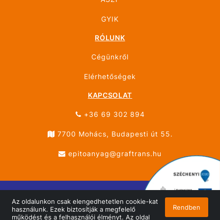
GYIK
RÓLUNK
Cégünkről
Elérhetőségek
KAPCSOLAT
+36 69 302 894
7700 Mohács, Budapesti út 55.
epitoanyag@graftrans.hu
Az oldalunkon csak elengedhetetlen cookie-kat
© ÚJHÁZ GRÁF TRANS MOHÁCS 2026 Minden jog
Rendben
használunk. Ezek biztosítják a megfelelő
fenntartva!
működést és a felhasználói élményt. Az oldal