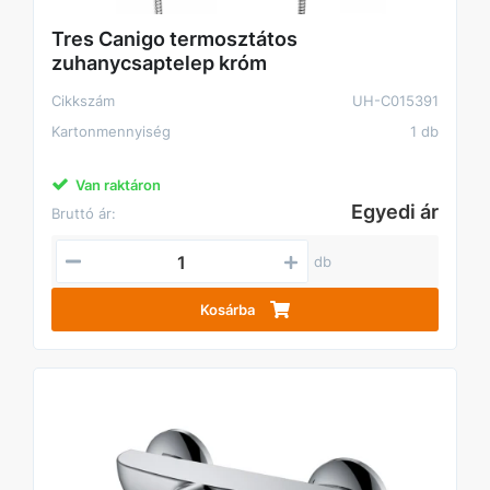
Tres Canigo termosztátos
zuhanycsaptelep króm
Cikkszám
UH-C015391
Kartonmennyiség
1 db
Van raktáron
Egyedi ár
Bruttó ár:
db
Kosárba