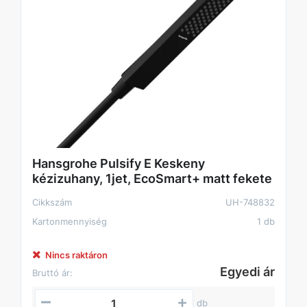
Hansgrohe Pulsify E Keskeny
kézizuhany, 1jet, EcoSmart+ matt fekete
Cikkszám
UH-748832
Kartonmennyiség
1 db
Nincs raktáron
Egyedi ár
Bruttó ár:
db