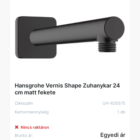
Hansgrohe Vernis Shape Zuhanykar 24
cm matt fekete
Cikkszám
UH-635575
Kartonmennyiség
1 db
Nincs raktáron
Egyedi ár
Bruttó ár: