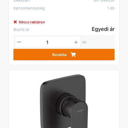
Cikkszám
UH-699256
Kartonmennyiség
1 db
Nincs raktáron
Egyedi ár
Bruttó ár:
db
Kosárba