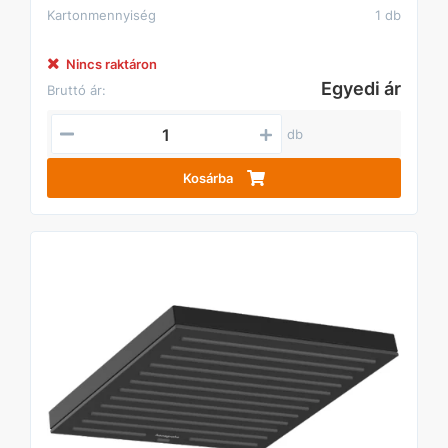
Kartonmennyiség
1 db
Nincs raktáron
Egyedi ár
Bruttó ár:
db
Kosárba