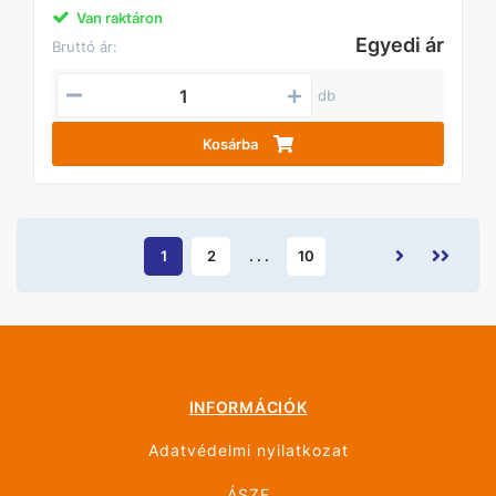
Van raktáron
Egyedi ár
Bruttó ár:
db
Kosárba
1
2
. . .
10
INFORMÁCIÓK
Adatvédelmi nyilatkozat
ÁSZF