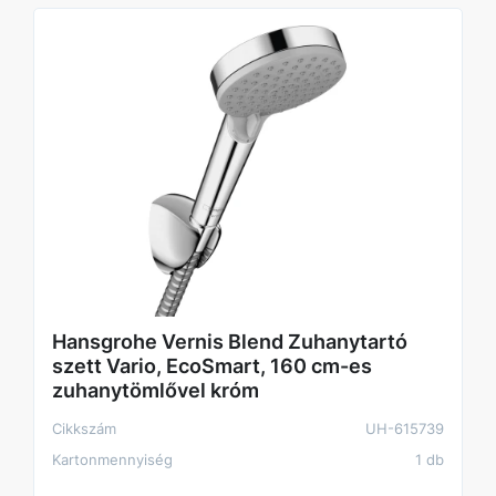
Hansgrohe Vernis Blend Zuhanytartó
szett Vario, EcoSmart, 160 cm-es
zuhanytömlővel króm
Cikkszám
UH-615739
Kartonmennyiség
1 db