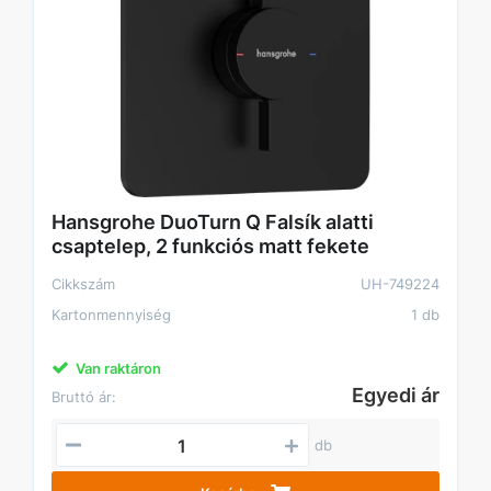
Hansgrohe DuoTurn Q Falsík alatti
csaptelep, 2 funkciós matt fekete
Cikkszám
UH-749224
Kartonmennyiség
1 db
Van raktáron
Egyedi ár
Bruttó ár:
db