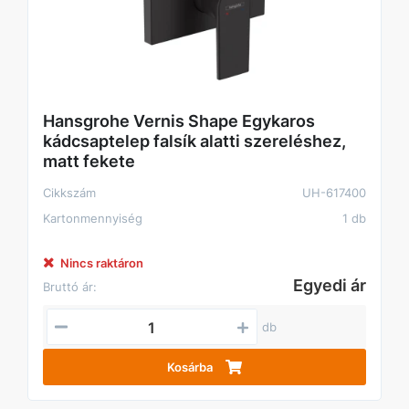
Hansgrohe Vernis Shape Egykaros
kádcsaptelep falsík alatti szereléshez,
matt fekete
Cikkszám
UH-617400
Kartonmennyiség
1 db
Nincs raktáron
Egyedi ár
Bruttó ár:
db
Kosárba