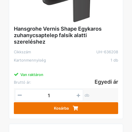
Hansgrohe Vernis Shape Egykaros
zuhanycsaptelep falsík alatti
szereléshez
Cikkszám
UH-636208
Kartonmennyiség
1 db
Van raktáron
Egyedi ár
Bruttó ár:
db
Kosárba