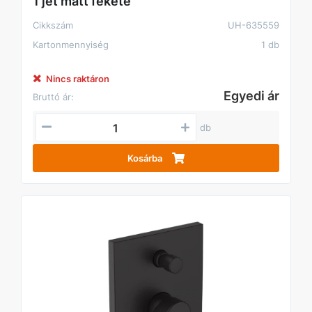
1 jet matt fekete
Cikkszám
UH-635559
Kartonmennyiség
1 db
Nincs raktáron
Egyedi ár
Bruttó ár:
db
Kosárba