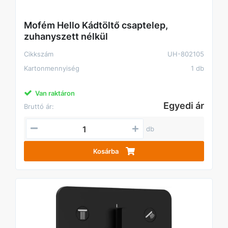
Mofém Hello Kádtöltő csaptelep,
zuhanyszett nélkül
Cikkszám
UH-802105
Kartonmennyiség
1 db
Van raktáron
Egyedi ár
Bruttó ár:
db
Kosárba