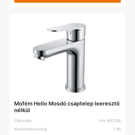
Mofém Hello Mosdó csaptelep leeresztő
nélkül
Cikkszám
UH-802106
Kartonmennyiség
1 db