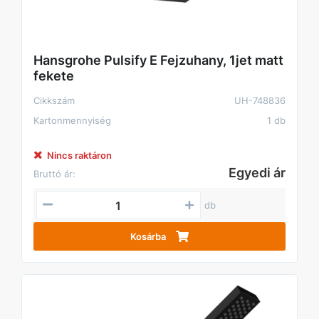
Hansgrohe Pulsify E Fejzuhany, 1jet matt
fekete
Cikkszám
UH-748836
Kartonmennyiség
1 db
Nincs raktáron
Egyedi ár
Bruttó ár:
db
Kosárba