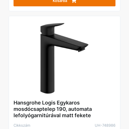
Kosárba
Hansgrohe Logis Egykaros
mosdócsaptelep 190, automata
lefolyógarnitúrával matt fekete
Cikkszám
UH-748986