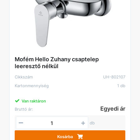
Mofém Hello Zuhany csaptelep
leeresztő nélkül
Cikkszám
UH-802107
Kartonmennyiség
1 db
Van raktáron
Egyedi ár
Bruttó ár:
db
Kosárba