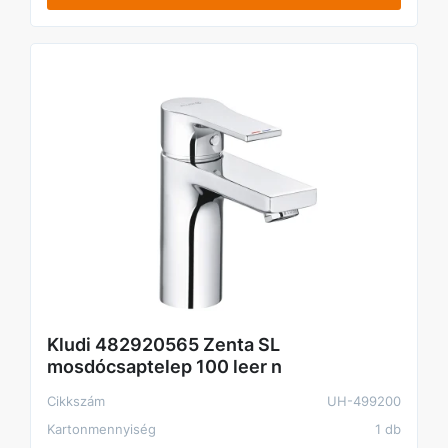
Kludi 482920565 Zenta SL
mosdócsaptelep 100 leer n
Cikkszám
UH-499200
Kartonmennyiség
1 db