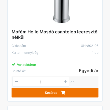
Mofém Hello Mosdó csaptelep leeresztő
nélkül
Cikkszám
UH-802106
Kartonmennyiség
1 db
Van raktáron
Egyedi ár
Bruttó ár:
db
Kosárba