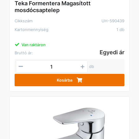
Teka Formentera Magasított
mosdócsaptelep
Cikkszám
UH-590439
Kartonmennyiség
1 db
Van raktáron
Egyedi ár
Bruttó ár:
db
Kosárba