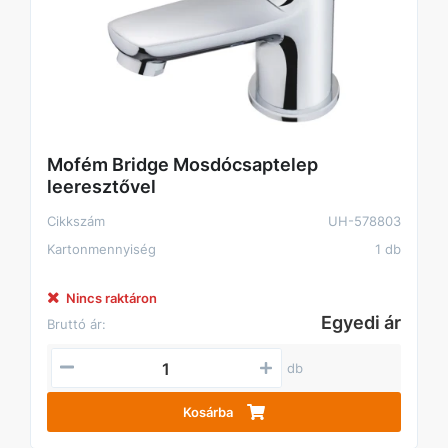
Mofém Bridge Mosdócsaptelep
leeresztővel
Cikkszám
UH-578803
Kartonmennyiség
1 db
Nincs raktáron
Egyedi ár
Bruttó ár:
db
Kosárba