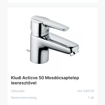
Kludi Acticve 50 Mosdócsaptelep
leeresztővel
Cikkszám
UH-540716
Kartonmennyiség
1 db