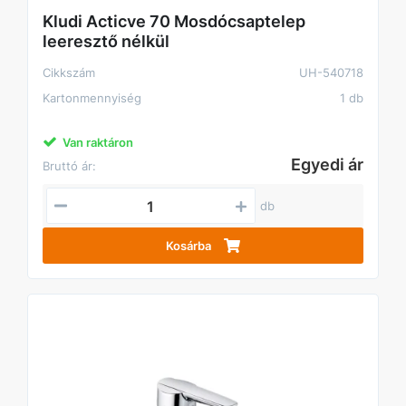
Kludi Acticve 70 Mosdócsaptelep
leeresztő nélkül
Cikkszám
UH-540718
Kartonmennyiség
1 db
Van raktáron
Egyedi ár
Bruttó ár:
db
Kosárba