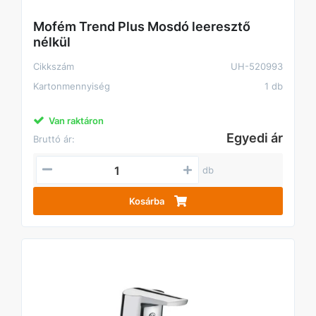
Mofém Trend Plus Mosdó leeresztő
nélkül
Cikkszám
UH-520993
Kartonmennyiség
1 db
Van raktáron
Egyedi ár
Bruttó ár:
db
Kosárba