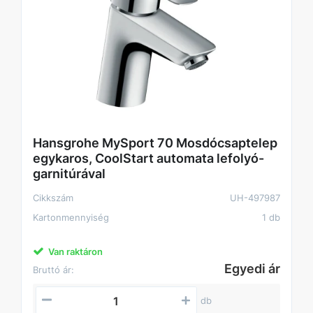
Hansgrohe MySport 70 Mosdócsaptelep
egykaros, CoolStart automata lefolyó-
garnitúrával
Cikkszám
UH-497987
Kartonmennyiség
1 db
Van raktáron
Egyedi ár
Bruttó ár:
db