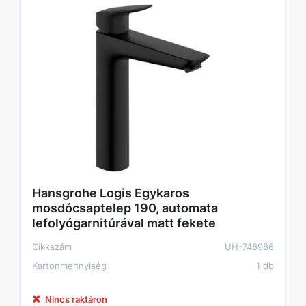
Hansgrohe Logis Egykaros
mosdócsaptelep 190, automata
lefolyógarnitúrával matt fekete
Cikkszám
UH-748986
Kartonmennyiség
1 db
Nincs raktáron