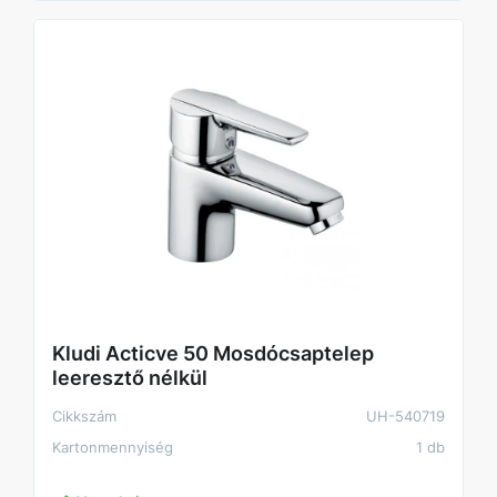
Kludi Acticve 50 Mosdócsaptelep
leeresztő nélkül
Cikkszám
UH-540719
Kartonmennyiség
1 db