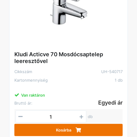
Kludi Acticve 70 Mosdócsaptelep
leeresztővel
Cikkszám
UH-540717
Kartonmennyiség
1 db
Van raktáron
Egyedi ár
Bruttó ár:
db
Kosárba