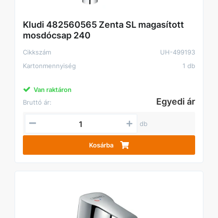
Kludi 482560565 Zenta SL magasított
mosdócsap 240
Cikkszám
UH-499193
Kartonmennyiség
1 db
Van raktáron
Egyedi ár
Bruttó ár:
db
Kosárba