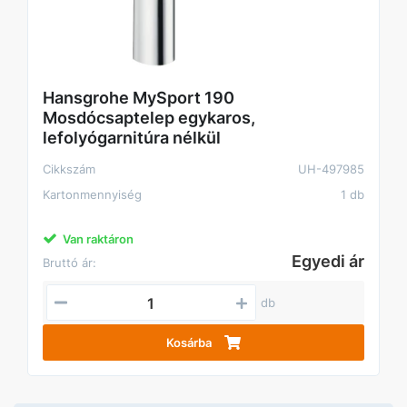
Hansgrohe MySport 190
Mosdócsaptelep egykaros,
lefolyógarnitúra nélkül
Cikkszám
UH-497985
Kartonmennyiség
1 db
Van raktáron
Egyedi ár
Bruttó ár:
db
Kosárba