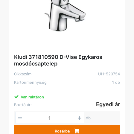
Kludi 371810590 D-Vise Egykaros
mosdócsaptelep
Cikkszám
UH-520754
Kartonmennyiség
1 db
Van raktáron
Egyedi ár
Bruttó ár:
db
Kosárba