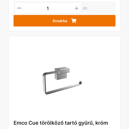
db
Kosárba
Emco Cue törölköző tartó gyűrű, króm