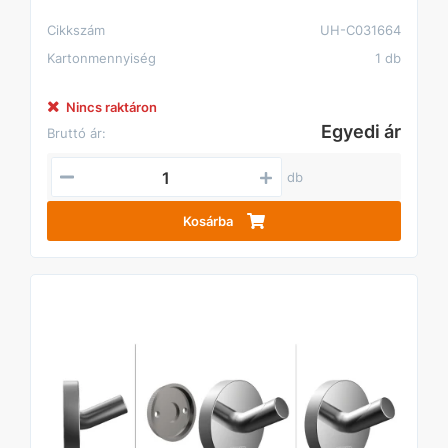
Cikkszám
UH-C031664
Kartonmennyiség
1 db
Nincs raktáron
Egyedi ár
Bruttó ár:
db
Kosárba