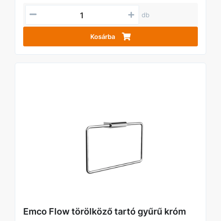
db
Kosárba
Emco Flow törölköző tartó gyűrű króm