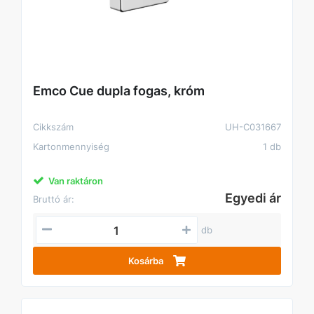
Emco Cue dupla fogas, króm
Cikkszám
UH-C031667
Kartonmennyiség
1 db
Van raktáron
Egyedi ár
Bruttó ár:
db
Kosárba