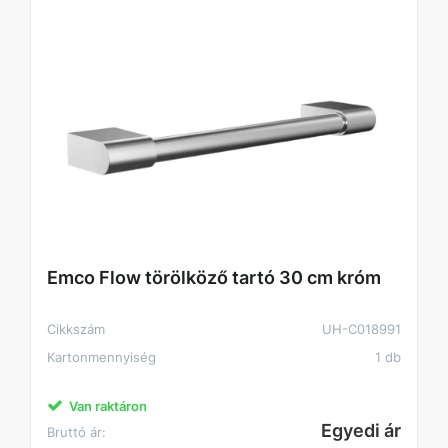
Emco Flow törölköző tartó 30 cm króm
Cikkszám
UH-C018991
Kartonmennyiség
1 db
Van raktáron
Egyedi ár
Bruttó ár: