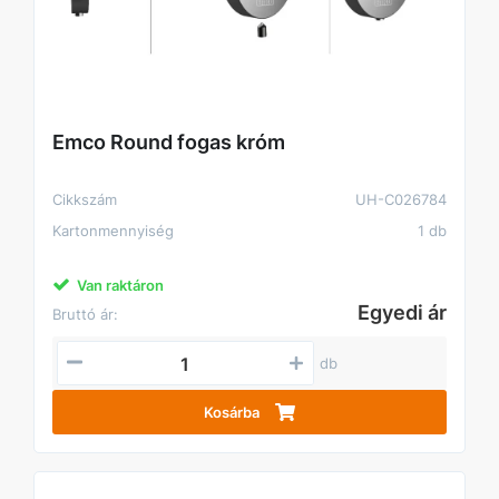
Emco Round fogas króm
Cikkszám
UH-C026784
Kartonmennyiség
1 db
Van raktáron
Egyedi ár
Bruttó ár:
db
Kosárba