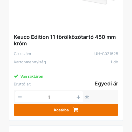
Keuco Edition 11 törölközőtartó 450 mm
króm
Cikkszám
UH-C021528
Kartonmennyiség
1 db
Van raktáron
Egyedi ár
Bruttó ár:
db
Kosárba