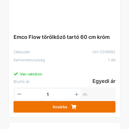
Emco Flow törölköző tartó 60 cm króm
Cikkszám
UH-C018992
Kartonmennyiség
1 db
Van raktáron
Egyedi ár
Bruttó ár:
db
Kosárba