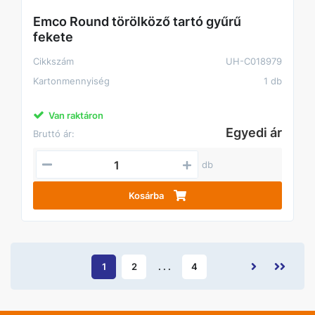
Emco Round törölköző tartó gyűrű
fekete
Cikkszám
UH-C018979
Kartonmennyiség
1 db
Van raktáron
Egyedi ár
Bruttó ár:
db
Kosárba
1
2
. . .
4