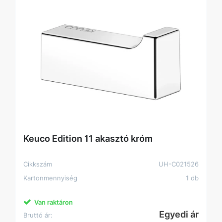
Keuco Edition 11 akasztó króm
Cikkszám
UH-C021526
Kartonmennyiség
1 db
Van raktáron
Egyedi ár
Bruttó ár: