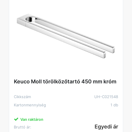
Keuco Moll törölközőtartó 450 mm króm
Cikkszám
UH-C021548
Kartonmennyiség
1 db
Van raktáron
Egyedi ár
Bruttó ár: