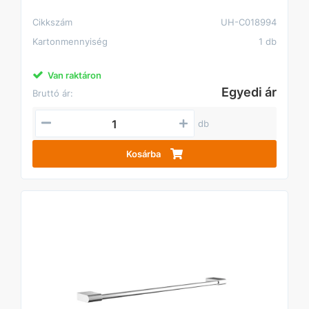
Cikkszám
UH-C018994
Kartonmennyiség
1 db
Van raktáron
Egyedi ár
Bruttó ár:
db
Kosárba