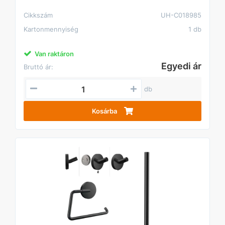
Cikkszám
UH-C018985
Kartonmennyiség
1 db
Van raktáron
Egyedi ár
Bruttó ár:
db
Kosárba