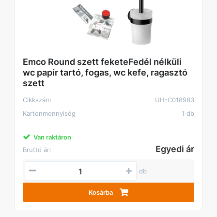
Emco Round szett feketeFedél nélküli
wc papír tartó, fogas, wc kefe, ragasztó
szett
Cikkszám
UH-C018983
Kartonmennyiség
1 db
Van raktáron
Egyedi ár
Bruttó ár:
db
Kosárba