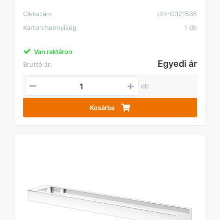
Cikkszám
UH-C021535
Kartonmennyiség
1 db
Van raktáron
Egyedi ár
Bruttó ár:
db
Kosárba