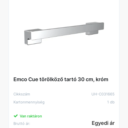
Emco Cue törölköző tartó 30 cm, króm
Cikkszám
UH-C031665
Kartonmennyiség
1 db
Van raktáron
Egyedi ár
Bruttó ár: