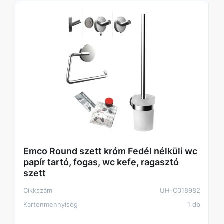
Emco Round szett króm Fedél nélküli wc
papír tartó, fogas, wc kefe, ragasztó
szett
Cikkszám
UH-C018982
Kartonmennyiség
1 db