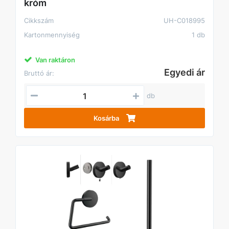
króm
Cikkszám
UH-C018995
Kartonmennyiség
1 db
Van raktáron
Egyedi ár
Bruttó ár:
db
Kosárba