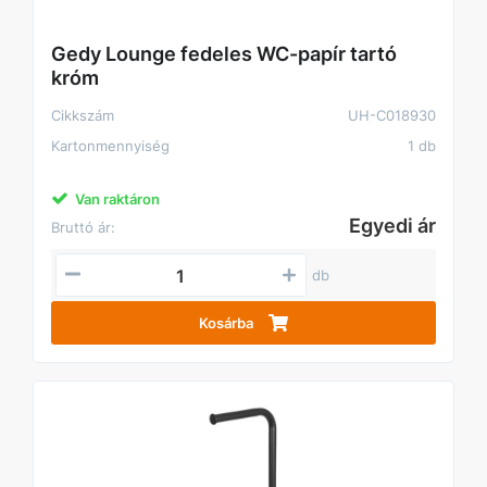
Gedy Lounge fedeles WC-papír tartó
króm
Cikkszám
UH-C018930
Kartonmennyiség
1 db
Van raktáron
Egyedi ár
Bruttó ár:
db
Kosárba