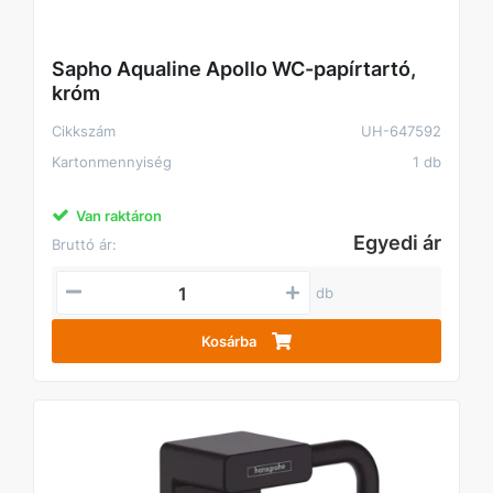
Sapho Aqualine Apollo WC-papírtartó,
króm
Cikkszám
UH-647592
Kartonmennyiség
1 db
Van raktáron
Egyedi ár
Bruttó ár:
db
Kosárba