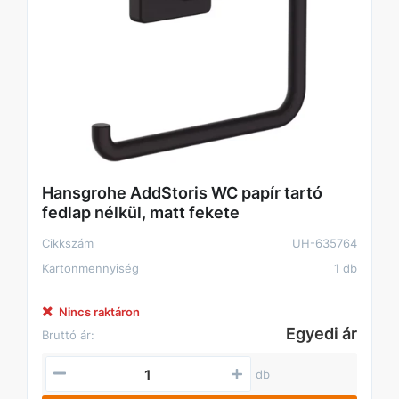
Hansgrohe AddStoris WC papír tartó
fedlap nélkül, matt fekete
Cikkszám
UH-635764
Kartonmennyiség
1 db
Nincs raktáron
Egyedi ár
Bruttó ár:
db