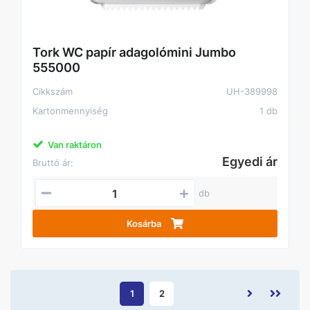
Tork WC papír adagolómini Jumbo
555000
Cikkszám
UH-389998
Kartonmennyiség
1 db
Van raktáron
Egyedi ár
Bruttó ár:
db
Kosárba
1
2