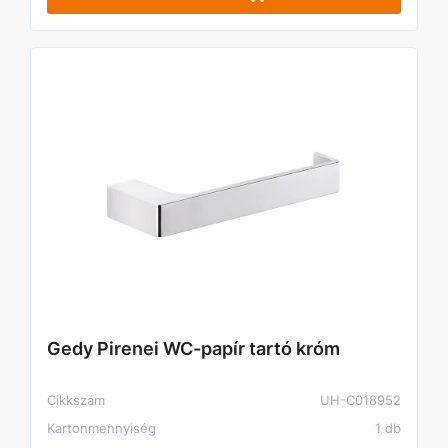
Gedy Pirenei WC-papír tartó króm
Cikkszám
UH-C018952
Kartonmennyiség
1 db