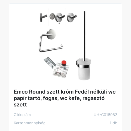
Emco Round szett króm Fedél nélküli wc
papír tartó, fogas, wc kefe, ragasztó
szett
Cikkszám
UH-C018982
Kartonmennyiség
1 db