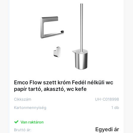
Emco Flow szett króm Fedél nélküli wc
papír tartó, akasztó, wc kefe
Cikkszám
UH-C018998
Kartonmennyiség
1 db
Van raktáron
Egyedi ár
Bruttó ár: