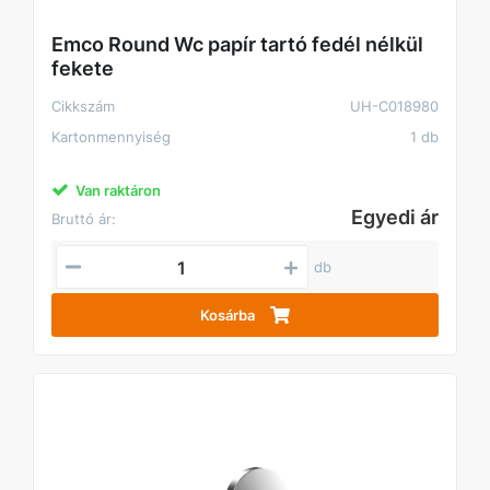
Emco Round Wc papír tartó fedél nélkül
fekete
Cikkszám
UH-C018980
Kartonmennyiség
1 db
Van raktáron
Egyedi ár
Bruttó ár:
db
Kosárba