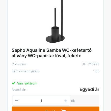
Sapho Aqualine Samba WC-kefetartó
állvány WC-papírtartóval, fekete
Cikkszám
UH-740298
Kartonmennyiség
1 db
Van raktáron
Egyedi ár
Bruttó ár:
db