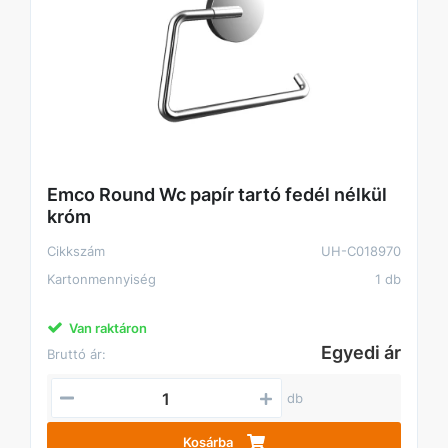
Emco Round Wc papír tartó fedél nélkül
króm
Cikkszám
UH-C018970
Kartonmennyiség
1 db
Van raktáron
Egyedi ár
Bruttó ár:
db
Kosárba