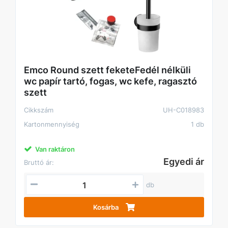
Emco Round szett feketeFedél nélküli
wc papír tartó, fogas, wc kefe, ragasztó
szett
Cikkszám
UH-C018983
Kartonmennyiség
1 db
Van raktáron
Egyedi ár
Bruttó ár:
db
Kosárba