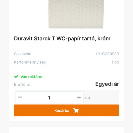
Duravit Starck T WC-papír tartó, króm
Cikkszám
UH-C039983
Kartonmennyiség
1 db
Van raktáron
Egyedi ár
Bruttó ár:
db
Kosárba