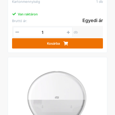
Kartonmennyiség
1 db
Van raktáron
Egyedi ár
Bruttó ár:
db
Kosárba