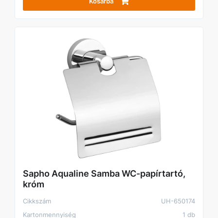
Kosárba
Sapho Aqualine Samba WC-papírtartó,
króm
Cikkszám
UH-650174
Kartonmennyiség
1 db