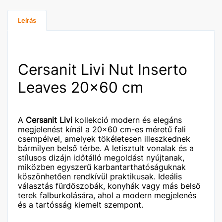
Leírás
Cersanit Livi Nut Inserto
Leaves 20x60 cm
A
Cersanit Livi
kollekció modern és elegáns
megjelenést kínál a 20×60 cm-es méretű fali
csempéivel, amelyek tökéletesen illeszkednek
bármilyen belső térbe. A letisztult vonalak és a
stílusos dizájn időtálló megoldást nyújtanak,
miközben egyszerű karbantarthatóságuknak
köszönhetően rendkívül praktikusak. Ideális
választás fürdőszobák, konyhák vagy más belső
terek falburkolására, ahol a modern megjelenés
és a tartósság kiemelt szempont.