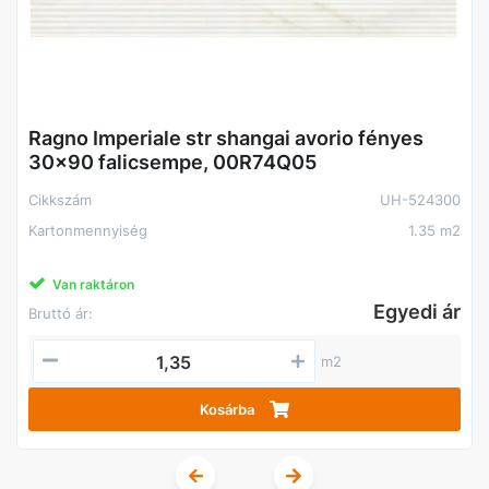
Ragno Imperiale str shangai avorio fényes
30x90 falicsempe, 00R74Q05
Cikkszám
UH-524300
Kartonmennyiség
1.35 m2
Van raktáron
Egyedi ár
Bruttó ár:
m2
Kosárba