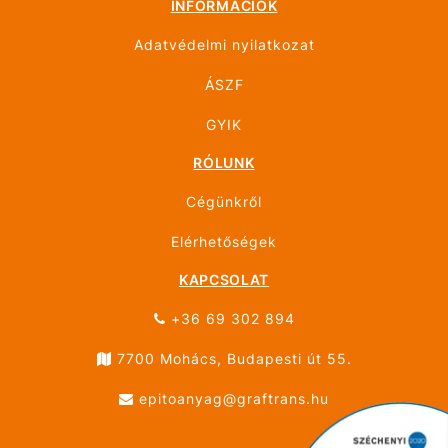
INFORMÁCIÓK
Adatvédelmi nyilatkozat
ÁSZF
GYIK
RÓLUNK
Cégünkről
Elérhetőségek
KAPCSOLAT
+36 69 302 894
7700 Mohács, Budapesti út 55.
epitoanyag@graftrans.hu