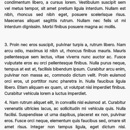
condimentum libero, a cursus lorem. Vestibulum suscipit sem
vel metus tempor, sit amet pretium ligula interdum. Nullam est
nibh, rhoncus sed nibh eget, posuere scelerisque risus.
Maecenas aliquet sagittis rutrum. Nullam nec felis ut mi
interdum dignissim. Morbi finibus posuere magna ac mollis.
3. Proin nec eros suscipit, pulvinar turpis a, rutrum libero. Nam
arcu odio, maximus id nibh ut, rhoncus finibus mauris. Mauris
pellentesque sem lectus, vitae viverra nunc auctor ac. Fusce
vulputate eros eu orci pellentesque finibus. Nulla purus neque,
tempus at est at, facilisis bibendum ipsum. Curabitur arcu enim,
pulvinar non massa ac, commodo dictum velit. Proin euismod
orci eros, ut porttitor nunc pharetra in. Nulla faucibus ligula
libero. Etiam aliquam ex quam, ut volutpat nisi imperdiet finibus.
Curabitur vehicula lorem a luctus imperdiet.
4. Nam rutrum aliquet elit, in convallis nisl euismod at. Curabitur
venenatis ultricies lacus, ac sollicitudin mi vehicula quis. Nulla
facilisi. Suspendisse ut urna dapibus, placerat ex non, pulvinar
eros. Fusce orci neque, elementum quis faucibus sed, ornare sit
amet risus. Integer non tempus ligula, eget dictum nisl.