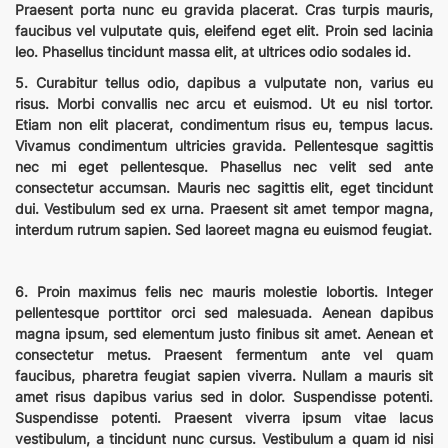
Praesent porta nunc eu gravida placerat. Cras turpis mauris,
faucibus vel vulputate quis, eleifend eget elit. Proin sed lacinia
leo. Phasellus tincidunt massa elit, at ultrices odio sodales id.
5. Curabitur tellus odio, dapibus a vulputate non, varius eu
risus. Morbi convallis nec arcu et euismod. Ut eu nisl tortor.
Etiam non elit placerat, condimentum risus eu, tempus lacus.
Vivamus condimentum ultricies gravida. Pellentesque sagittis
nec mi eget pellentesque. Phasellus nec velit sed ante
consectetur accumsan. Mauris nec sagittis elit, eget tincidunt
dui. Vestibulum sed ex urna. Praesent sit amet tempor magna,
interdum rutrum sapien. Sed laoreet magna eu euismod feugiat.
6. Proin maximus felis nec mauris molestie lobortis. Integer
pellentesque porttitor orci sed malesuada. Aenean dapibus
magna ipsum, sed elementum justo finibus sit amet. Aenean et
consectetur metus. Praesent fermentum ante vel quam
faucibus, pharetra feugiat sapien viverra. Nullam a mauris sit
amet risus dapibus varius sed in dolor. Suspendisse potenti.
Suspendisse potenti. Praesent viverra ipsum vitae lacus
vestibulum, a tincidunt nunc cursus. Vestibulum a quam id nisi