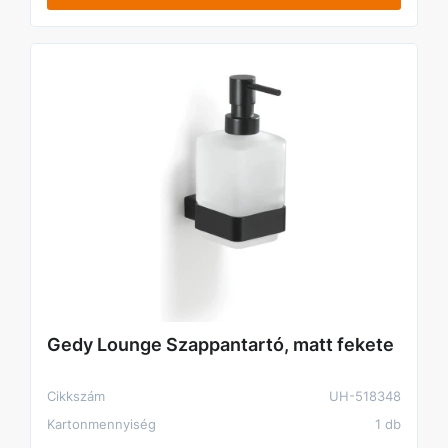
Gedy Lounge Szappantartó, matt fekete
Cikkszám
UH-518348
Kartonmennyiség
1 db