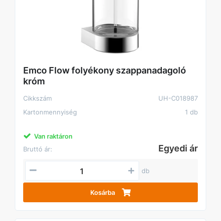
Emco Flow folyékony szappanadagoló
króm
Cikkszám
UH-C018987
Kartonmennyiség
1 db
Van raktáron
Egyedi ár
Bruttó ár:
db
Kosárba