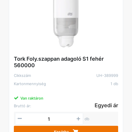
Tork Foly.szappan adagoló S1 fehér
560000
Cikkszám
UH-389999
Kartonmennyiség
1 db
Van raktáron
Egyedi ár
Bruttó ár:
db
Kosárba