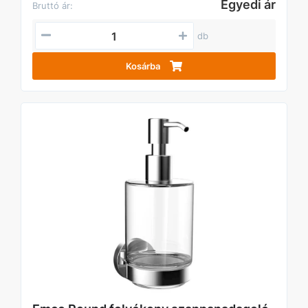
Egyedi ár
Bruttó ár:
db
Kosárba