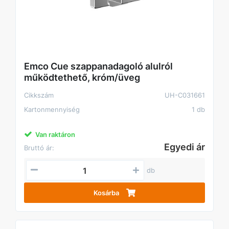
Emco Cue szappanadagoló alulról
működtethető, króm/üveg
Cikkszám
UH-C031661
Kartonmennyiség
1 db
Van raktáron
Egyedi ár
Bruttó ár:
db
Kosárba