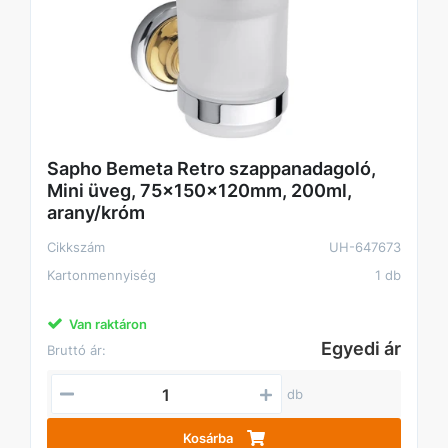
Sapho Bemeta Retro szappanadagoló,
Mini üveg, 75x150x120mm, 200ml,
arany/króm
Cikkszám
UH-647673
Kartonmennyiség
1 db
Van raktáron
Egyedi ár
Bruttó ár:
db
Kosárba