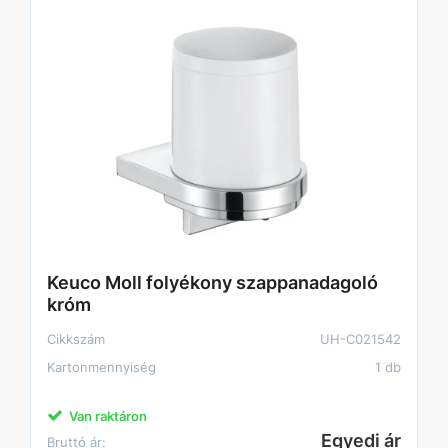
Keuco Moll folyékony szappanadagoló
króm
Cikkszám
UH-C021542
Kartonmennyiség
1 db
Van raktáron
Egyedi ár
Bruttó ár: