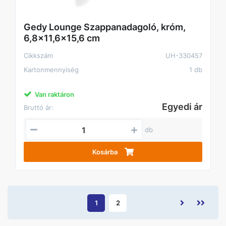
Gedy Lounge Szappanadagoló, króm,
6,8x11,6x15,6 cm
Cikkszám
UH-330457
Kartonmennyiség
1 db
Van raktáron
Egyedi ár
Bruttó ár:
db
Kosárba
1
2