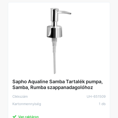
Sapho Aqualine Samba Tartalék pumpa,
Samba, Rumba szappanadagolóhoz
Cikkszám
UH-651509
Kartonmennyiség
1 db
Van raktáron