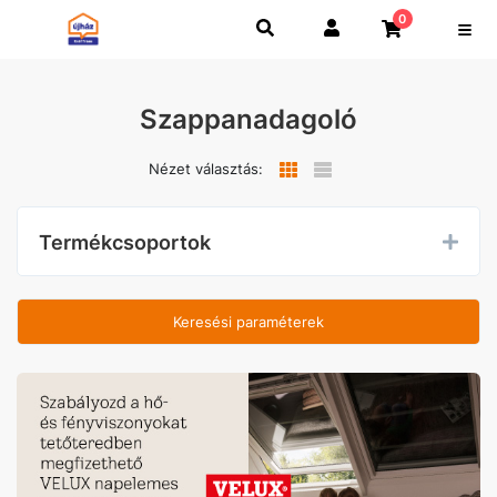
0
Szappanadagoló
Nézet választás:
Termékcsoportok
Keresési paraméterek