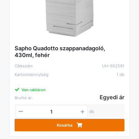
Sapho Quadotto szappanadagoló,
430ml, fehér
Cikkszám
UH-652591
Kartonmennyiség
1 db
Van raktáron
Egyedi ár
Bruttó ár:
db
Kosárba