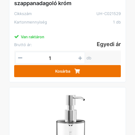
szappanadagoló króm
Cikkszám
UH-C021529
Kartonmennyiség
1 db
Van raktáron
Egyedi ár
Bruttó ár:
db
Kosárba