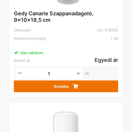
Gedy Canarie Szappanadagoló,
9x10x18,5 cm
Cikkszám
UH-516265
Kartonmennyiség
1 db
Van raktáron
Egyedi ár
Bruttó ár:
db
Kosárba