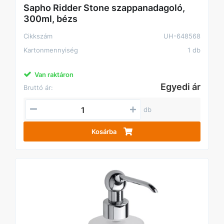
Sapho Ridder Stone szappanadagoló,
300ml, bézs
Cikkszám
UH-648568
Kartonmennyiség
1 db
Van raktáron
Egyedi ár
Bruttó ár:
db
Kosárba