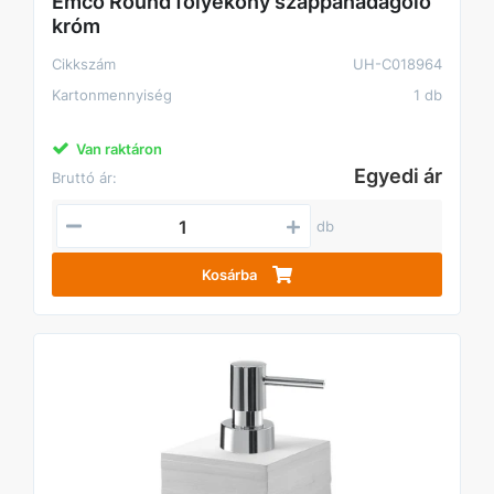
Emco Round folyékony szappanadagoló
króm
Cikkszám
UH-C018964
Kartonmennyiség
1 db
Van raktáron
Egyedi ár
Bruttó ár:
db
Kosárba