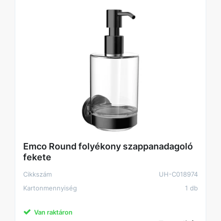
Emco Round folyékony szappanadagoló
fekete
Cikkszám
UH-C018974
Kartonmennyiség
1 db
Van raktáron