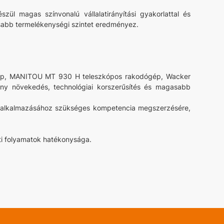
szül magas színvonalú vállalatirányítási gyakorlattal és
gasabb termelékenységi szintet eredményez.
ógép, MANITOU MT 930 H teleszkópos rakodógép, Wacker
ény növekedés, technológiai korszerűsítés és magasabb
hoz, alkalmazásához szükséges kompetencia megszerzésére,
lati folyamatok hatékonysága.