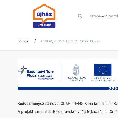
Főoldal
GINOP_PLUSZ-1.2.3-21-2022-00995
Kedvezményezett neve:
GRÁF TRANS Kereskedelmi és Szo
A projekt címe:
Vállalkozói tevékenység fejlesztése a Gráf