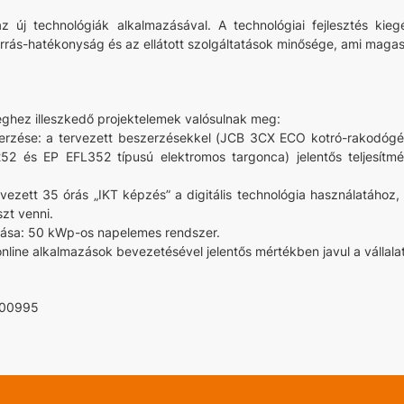
z új technológiák alkalmazásával. A technológiai fejlesztés kiegé
rőforrás-hatékonyság és az ellátott szolgáltatások minősége, ami ma
ységhez illeszkedő projektelemek valósulnak meg:
eszerzése: a tervezett beszerzésekkel (JCB 3CX ECO kotró-rakod
2 és EP EFL352 típusú elektromos targonca) jelentős teljesítm
ervezett 35 órás „IKT képzés” a digitális technológia használatá
szt venni.
azása: 50 kWp-os napelemes rendszer.
 online alkalmazások bevezetésével jelentős mértékben javul a válla
-00995