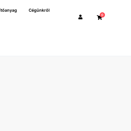
ítőanyag
Cégünkről
0