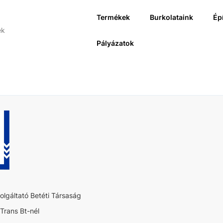
Termékek
Burkolataink
Ép
Pályázatok
lgáltató Betéti Társaság
 Trans Bt-nél