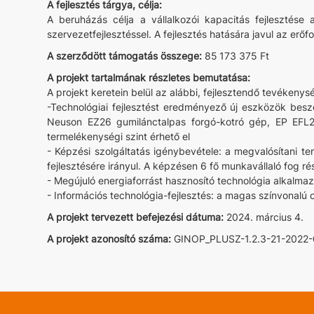
A fejlesztés tárgya, célja:
A beruházás célja a vállalkozói kapacitás fejlesztése a
szervezetfejlesztéssel. A fejlesztés hatására javul az e
A szerződött támogatás összege:
85 173 375 Ft
A projekt tartalmának részletes bemutatása:
A projekt keretein belül az alábbi, fejlesztendő tevéken
-Technológiai fejlesztést eredményező új eszközök b
Neuson EZ26 gumilánctalpas forgó-kotró gép, EP EFL25
termelékenységi szint érhető el
- Képzési szolgáltatás igénybevétele: a megvalósítani t
fejlesztésére irányul. A képzésen 6 fő munkavállaló fog ré
- Megújuló energiaforrást hasznosító technológia alkalm
- Információs technológia-fejlesztés: a magas színvonalú
A projekt tervezett befejezési dátuma:
2024. március 4.
A projekt azonosító száma:
GINOP_PLUSZ-1.2.3-21-2022