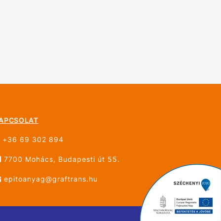
APCSOLAT
+36 69 302 894
7700 Mohács, Budapesti út 55.
epitoanyag@graftrans.hu