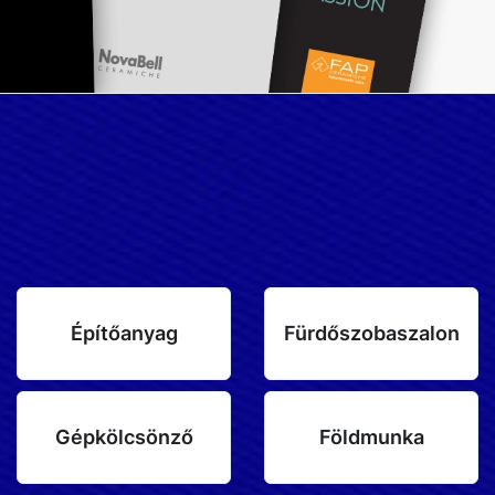
Építőanyag
Fürdőszobaszalon
Gépkölcsönző
Földmunka