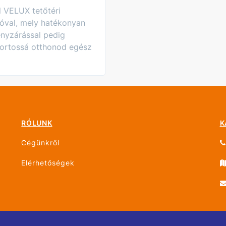
l VELUX tetőtéri
óval, mely hatékonyan
fényzárással pedig
fortossá otthonod egész
RÓLUNK
K
Cégünkről
Elérhetőségek