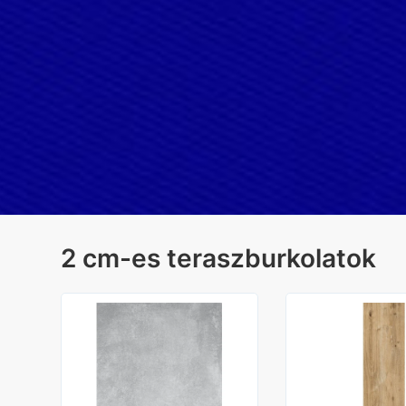
2 cm-es teraszburkolatok
an