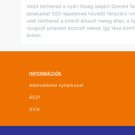
Védd tetőtered a nyári hőség idején! Szereld fe
ablakaidat SSS napelemes hővédő fényzáró rol
védi tetőtered a kintről érkező meleg ellen, a 
nyugodt pihenést biztosít neked, így téve kom
évben.
INFORMÁCIÓK
Adatvédelmi nyilatkozat
ÁSZF
GYIK