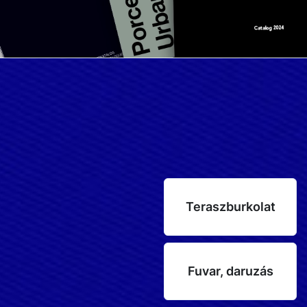
Teraszburkolat
Fuvar, daruzás