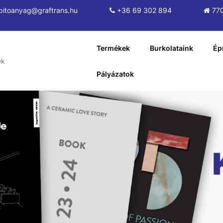
pitoanyag@graftrans.hu
+36 69 302 894
770
Termékek
Burkolataink
Ép
Pályázatok