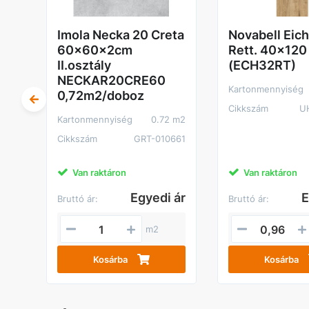
 m2
094
Imola Necka 20 Creta
Novabell Eic
60x60x2cm
Rett. 40x12
II.osztály
(ECH32RT)
NECKAR20CRE60
Kartonmennyiség
0,72m2/doboz
Cikkszám
U
Kartonmennyiség
0.72 m2
Cikkszám
GRT-010661
Van raktáron
Van raktáron
 ár
Egyedi ár
E
Bruttó ár:
Bruttó ár:
m2
Kosárba
Kosárba