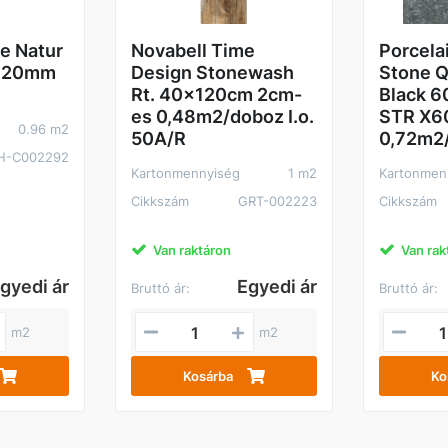
he Natur
Novabell Time
Porcela
0 20mm
Design Stonewash
Stone 
Rt. 40x120cm 2cm-
Black 
es 0,48m2/doboz I.o.
STR X6
0.96 m2
50A/R
0,72m2
H-C002292
Kartonmennyiség
1 m2
Kartonmen
Cikkszám
GRT-002223
Cikkszám
Van raktáron
Van rak
gyedi ár
Egyedi ár
Bruttó ár:
Bruttó ár:
m2
m2
Kosárba
Ko