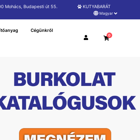
0 Mohács, Budapesti út 55.
KUTYABARÁT
Magyar
ítőanyag
Cégünkről
0