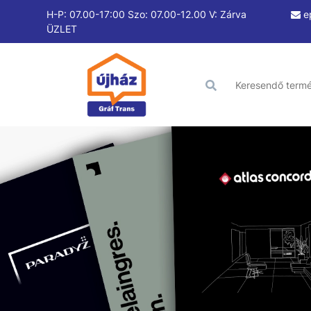
H-P: 07.00-17:00 Szo: 07.00-12.00 V: Zárva
e
ÜZLET