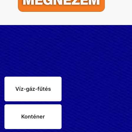
Víz-gáz-fűtés
Konténer