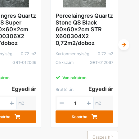
Ka
Ci
ingres Quartz
Porcelaingres Quartz
QS Super
Stone QS Black
60x60x2cm
60x60x2cm STR
00306X2
X600304X2
/doboz
0,72m2/doboz
nyiség
0.72 m2
Kartonmennyiség
0.72 m2
GRT-012066
Cikkszám
GRT-012067
táron
Van raktáron
Egyedi ár
Egyedi ár
Bruttó ár:
Bru
m2
m2
sárba
Kosárba
Összes hír