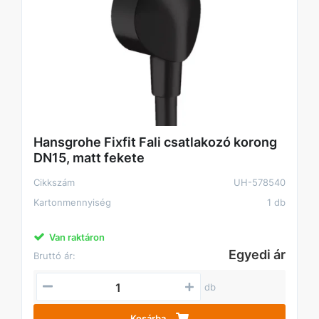
Hansgrohe Fixfit Fali csatlakozó korong
DN15, matt fekete
Cikkszám
UH-578540
Kartonmennyiség
1 db
Van raktáron
Egyedi ár
Bruttó ár:
db
Kosárba