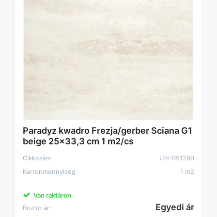
Paradyz kwadro Frezja/gerber Sciana G1
beige 25x33,3 cm 1 m2/cs
Cikkszám
UH-051290
Kartonmennyiség
1 m2
Van raktáron
Egyedi ár
Bruttó ár: