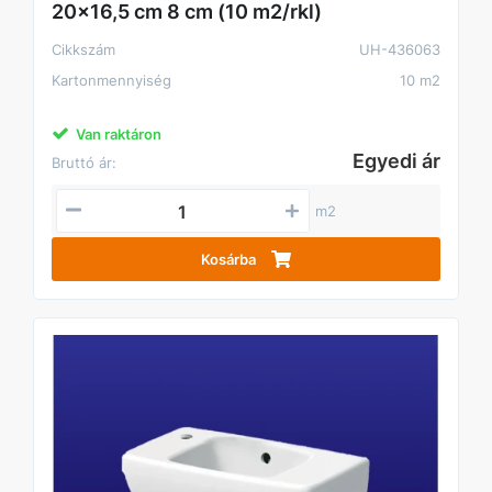
20x16,5 cm 8 cm (10 m2/rkl)
Cikkszám
UH-436063
Kartonmennyiség
10 m2
Van raktáron
Egyedi ár
Bruttó ár:
m2
Kosárba