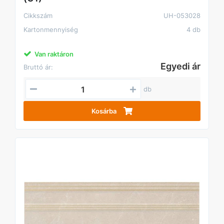
Cikkszám
UH-053028
Kartonmennyiség
4 db
Van raktáron
Egyedi ár
Bruttó ár:
db
Kosárba