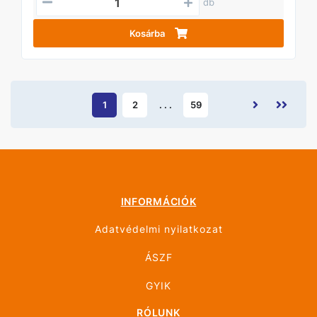
db
Kosárba
1
2
. . .
59
INFORMÁCIÓK
Adatvédelmi nyilatkozat
ÁSZF
GYIK
RÓLUNK