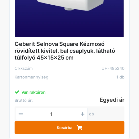
Geberit Selnova Square Kézmosó
rövidített kivitel, bal csaplyuk, látható
túlfolyó 45x15x25 cm
Cikkszám
UH-485240
Kartonmennyiség
1 db
Van raktáron
Egyedi ár
Bruttó ár:
db
Kosárba