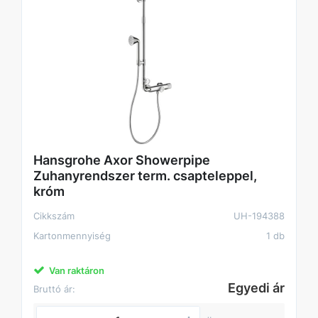
Hansgrohe Axor Showerpipe
Zuhanyrendszer term. csapteleppel,
króm
Cikkszám
UH-194388
Kartonmennyiség
1 db
Van raktáron
Egyedi ár
Bruttó ár: