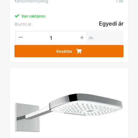
Kartonmennyiség
1 db
Van raktáron
Egyedi ár
Bruttó ár:
db
Kosárba