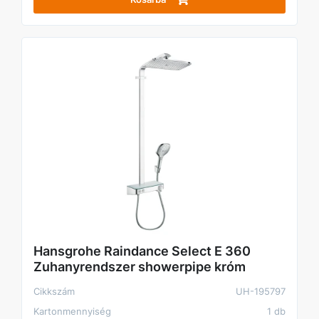
Hansgrohe Raindance Select E 360
Zuhanyrendszer showerpipe króm
Cikkszám
UH-195797
Kartonmennyiség
1 db