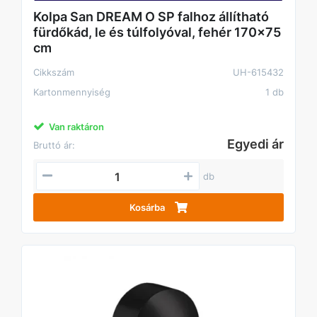
Kolpa San DREAM O SP falhoz állítható
fürdőkád, le és túlfolyóval, fehér 170x75
cm
Cikkszám
UH-615432
Kartonmennyiség
1 db
Van raktáron
Egyedi ár
Bruttó ár:
db
Kosárba