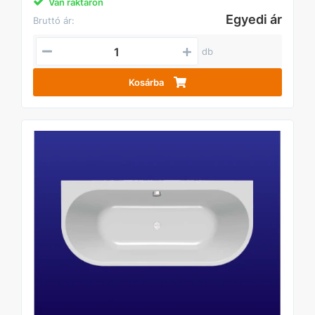
Van raktáron
Egyedi ár
Bruttó ár:
db
Kosárba