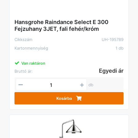
Hansgrohe Raindance Select E 300
Fejzuhany 3JET, fali fehér/króm
Cikkszám
UH-195789
Kartonmennyiség
1 db
Van raktáron
Egyedi ár
Bruttó ár:
db
Kosárba