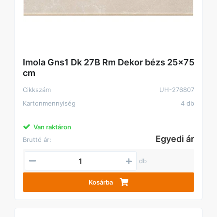
Imola Gns1 Dk 27B Rm Dekor bézs 25x75
cm
Cikkszám
UH-276807
Kartonmennyiség
4 db
Van raktáron
Egyedi ár
Bruttó ár:
db
Kosárba