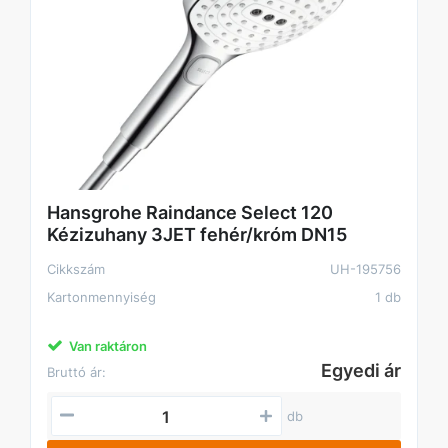
Hansgrohe Raindance Select 120
Kézizuhany 3JET fehér/króm DN15
Cikkszám
UH-195756
Kartonmennyiség
1 db
Van raktáron
Egyedi ár
Bruttó ár:
db