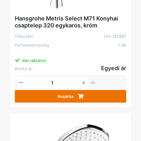
Hansgrohe Metris Select M71 Konyhai
csaptelep 320 egykaros, króm
Cikkszám
UH-192887
Kartonmennyiség
1 db
Van raktáron
Egyedi ár
Bruttó ár:
db
Kosárba