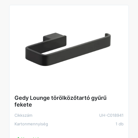
Gedy Lounge törölközőtartó gyűrű
fekete
Cikkszám
UH-C018941
Kartonmennyiség
1 db