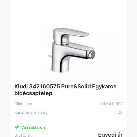
Kludi 342160575 Pure&Solid Egykaros
bidécsaptelep
Cikkszám
UH-412997
Kartonmennyiség
1 db
Van raktáron
Egyedi ár
Bruttó ár: