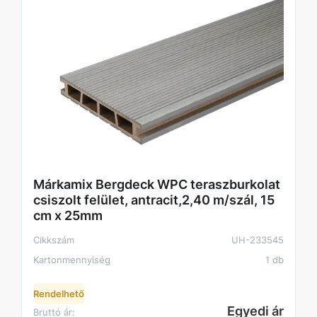
Márkamix Bergdeck WPC teraszburkolat
csiszolt felület, antracit,2,40 m/szál, 15
cm x 25mm
Cikkszám
UH-233545
Kartonmennyiség
1 db
Rendelhető
Egyedi ár
Bruttó ár: