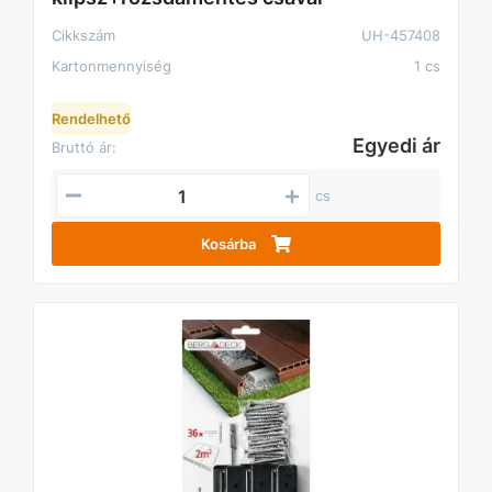
Cikkszám
UH-457408
Kartonmennyiség
1 cs
Rendelhető
Egyedi ár
Bruttó ár:
cs
Kosárba