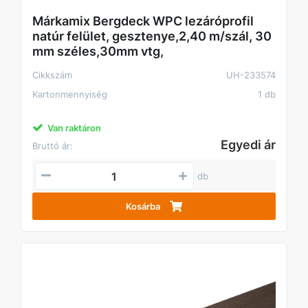
Márkamix Bergdeck WPC lezáróprofil
natúr felület, gesztenye,2,40 m/szál, 30
mm széles,30mm vtg,
Cikkszám
UH-233574
Kartonmennyiség
1 db
Van raktáron
Egyedi ár
Bruttó ár:
db
Kosárba