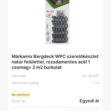
Márkamix Bergdeck WPC szerelőkészlet
natúr felülettel, rozsdamentes acél 1
csomag= 2 m2 burkolat
Cikkszám
UH-461687
Kartonmennyiség
1 cs
Rendelhető
Egyedi ár
Bruttó ár: