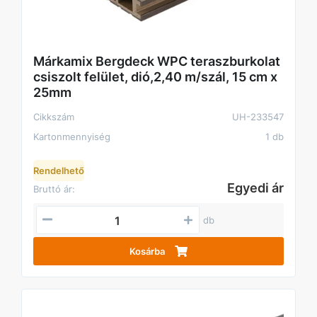
Márkamix Bergdeck WPC teraszburkolat
csiszolt felület, dió,2,40 m/szál, 15 cm x
25mm
Cikkszám
UH-233547
Kartonmennyiség
1 db
Rendelhető
Egyedi ár
Bruttó ár:
db
Kosárba