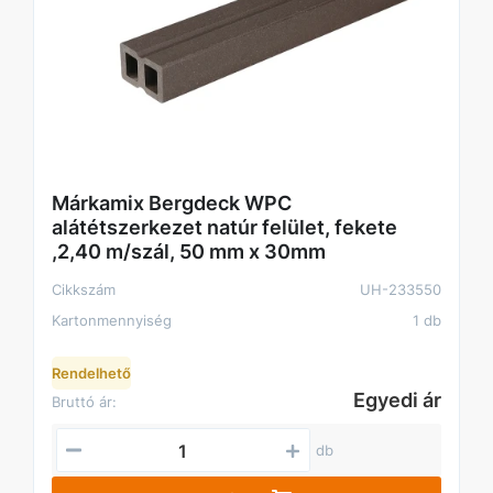
Márkamix Bergdeck WPC
alátétszerkezet natúr felület, fekete
,2,40 m/szál, 50 mm x 30mm
Cikkszám
UH-233550
Kartonmennyiség
1 db
Rendelhető
Egyedi ár
Bruttó ár:
db