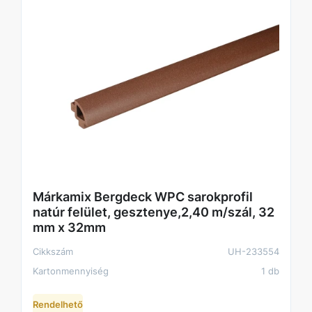
Márkamix Bergdeck WPC sarokprofil
natúr felület, gesztenye,2,40 m/szál, 32
mm x 32mm
Cikkszám
UH-233554
Kartonmennyiség
1 db
Rendelhető