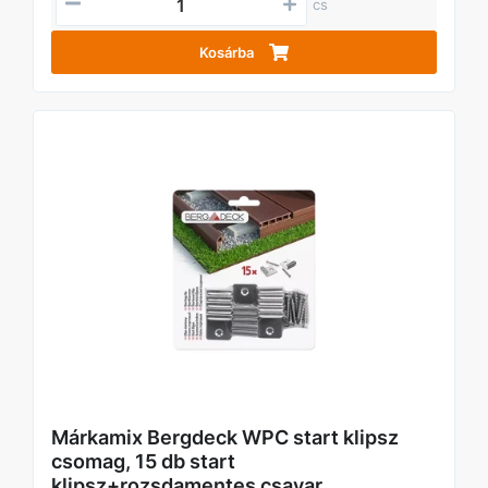
cs
Kosárba
Márkamix Bergdeck WPC start klipsz
csomag, 15 db start
klipsz+rozsdamentes csavar