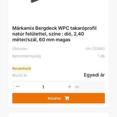
Márkamix Bergdeck WPC takaróprofil
natúr felülettel, színe : dió, 2,40
méter/szál, 60 mm magas
Cikkszám
UH-233563
Kartonmennyiség
1 db
Rendelhető
Egyedi ár
Bruttó ár:
db
Kosárba