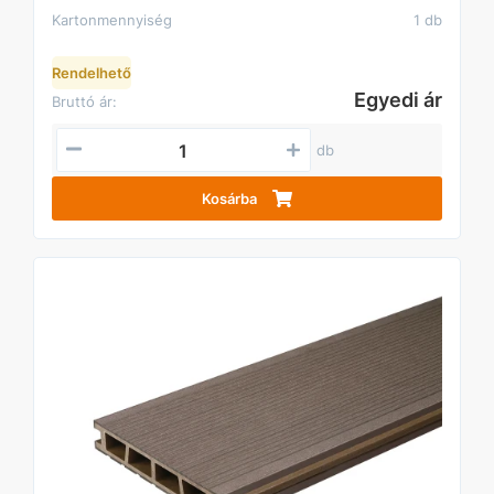
Kartonmennyiség
1 db
Rendelhető
Egyedi ár
Bruttó ár:
db
Kosárba