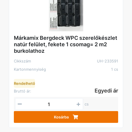
Márkamix Bergdeck WPC szerelőkészlet
natúr felület, fekete 1 csomag= 2 m2
burkolathoz
Cikkszám
UH-233591
Kartonmennyiség
1 cs
Rendelhető
Egyedi ár
Bruttó ár:
cs
Kosárba