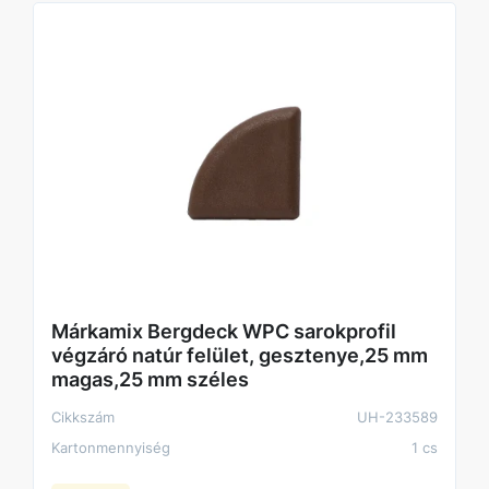
Márkamix Bergdeck WPC sarokprofil
végzáró natúr felület, gesztenye,25 mm
magas,25 mm széles
Cikkszám
UH-233589
Kartonmennyiség
1 cs