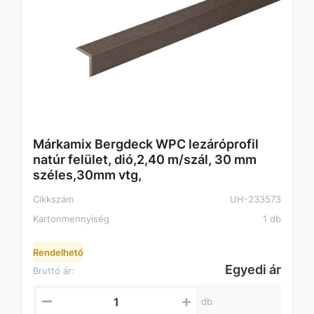
Márkamix Bergdeck WPC lezáróprofil
natúr felület, dió,2,40 m/szál, 30 mm
széles,30mm vtg,
Cikkszám
UH-233573
Kartonmennyiség
1 db
Rendelhető
Egyedi ár
Bruttó ár:
db