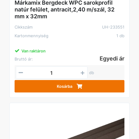
Márkamix Bergdeck WPC sarokprofil
natúr felület, antracit,2,40 m/szál, 32
mm x 32mm
Cikkszám
UH-233551
Kartonmennyiség
1 db
Van raktáron
Egyedi ár
Bruttó ár:
db
Kosárba