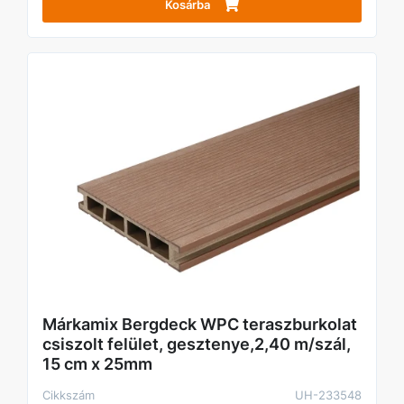
Kosárba
Márkamix Bergdeck WPC teraszburkolat
csiszolt felület, gesztenye,2,40 m/szál,
15 cm x 25mm
Cikkszám
UH-233548