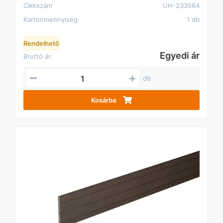
Cikkszám
UH-233564
Kartonmennyiség
1 db
Rendelhető
Egyedi ár
Bruttó ár:
db
Kosárba