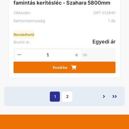
famintás kerítésléc - Szahara 5800mm
Cikkszám
GRT-012840
Kartonmennyiség
1 db
Rendelhető
Egyedi ár
Bruttó ár:
db
Kosárba
1
2