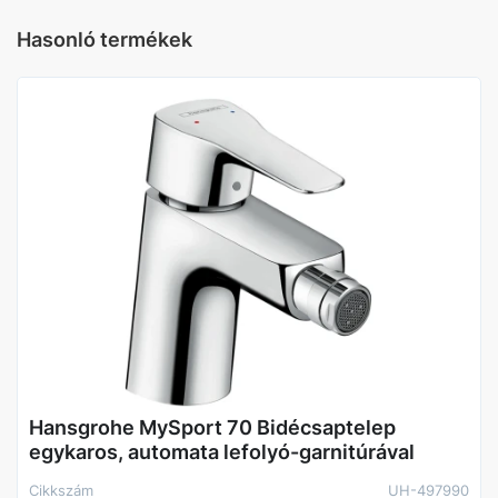
Hasonló termékek
Szín
Króm
Falsík alatti
Nem
Leeresztőszelep
Automata leeresztővel
Hansgrohe MySport 70 Bidécsaptelep
egykaros, automata lefolyó-garnitúrával
Cikkszám
UH-497990