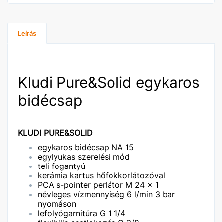
Leírás
Kludi Pure&Solid egykaros
bidécsap
KLUDI PURE&SOLID
egykaros bidécsap NA 15
egylyukas szerelési mód
teli fogantyú
kerámia kartus hőfokkorlátozóval
PCA s-pointer perlátor M 24 x 1
névleges vízmennyiség 6 l/min 3 bar
nyomáson
lefolyógarnitúra G 1 1/4