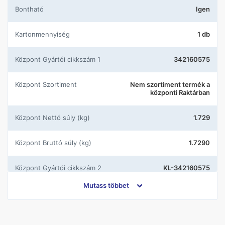
Bontható
Igen
Kartonmennyiség
1 db
központ Gyártói cikkszám 1
342160575
központ Szortiment
Nem szortiment termék a
központi Raktárban
központ Nettó súly (kg)
1.729
központ Bruttó súly (kg)
1.7290
központ Gyártói cikkszám 2
KL-342160575
Mutass többet
Gyártó
Kludi
Kivitel
Álló