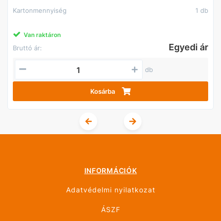
Kartonmennyiség
1 db
Van raktáron
Egyedi ár
Bruttó ár:
db
Kosárba
INFORMÁCIÓK
Adatvédelmi nyilatkozat
ÁSZF