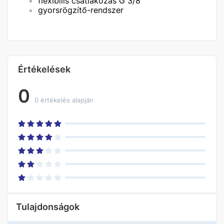
flexibilis csatlakozás G 3/8
gyorsrögzítő-rendszer
Értékelések
0
0 értékelés alapján
Tulajdonságok