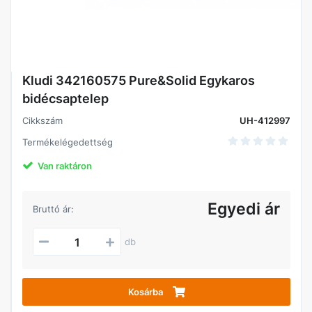
Kludi 342160575 Pure&Solid Egykaros
bidécsaptelep
Cikkszám
UH-412997
Termékelégedettség
Van raktáron
Egyedi ár
Bruttó ár:
db
Kosárba