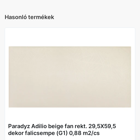
központ Szín
GRAFIT
Hasonló termékek
központ Gyártói cikkszám 1
5900139096828
központ Katalógus kód
S---250X400-1-ORNE.GT
központ Szortiment
Nem szortiment termék a
központi Raktárban
Gyártó
Paradyz
Méret (cm)
25X40
Paradyz Adilio beige fan rekt. 29,5X59,5
dekor falicsempe (G1) 0,88 m2/cs