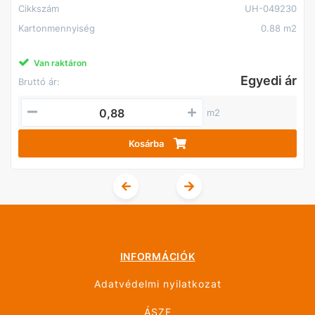
Cikkszám
UH-049230
Kartonmennyiség
0.88 m2
Van raktáron
Egyedi ár
Bruttó ár:
m2
Kosárba
INFORMÁCIÓK
Adatvédelmi nyilatkozat
ÁSZF