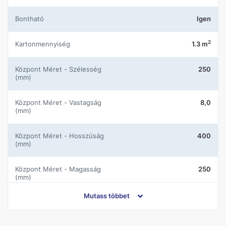
Bontható
Igen
2
Kartonmennyiség
1.3 m
központ Méret - Szélesség
250
(mm)
központ Méret - Vastagság
8,0
(mm)
központ Méret - Hosszúság
400
(mm)
központ Méret - Magasság
250
(mm)
Mutass többet
központ Nettó súly (kg)
13.78