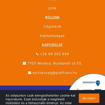
GYIK
RÓLUNK
Cégünkről
Elérhetőségek
KAPCSOLAT
+36 69 302 894
7700 Mohács, Budapesti út 55.
epitoanyag@graftrans.hu
Az oldalunkon csak elengedhetetlen cookie-kat
© ÚJHÁZ GRÁF TRANS MOHÁCS 2026 Minden jog
Rendben
használunk. Ezek biztosítják a megfelelő
fenntartva!
működést és a felhasználói élményt. Az oldal