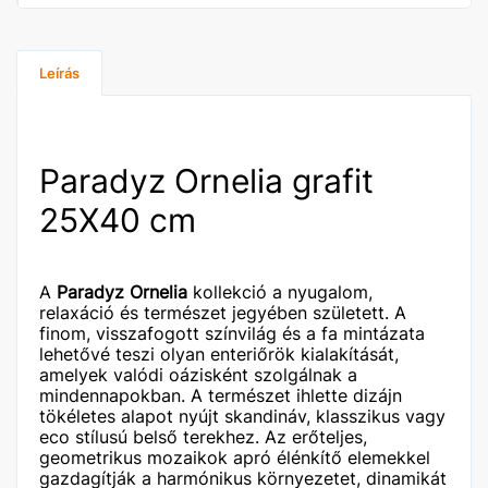
Leírás
Paradyz Ornelia grafit
25X40 cm
A
Paradyz Ornelia
kollekció a nyugalom,
relaxáció és természet jegyében született. A
finom, visszafogott színvilág és a fa mintázata
lehetővé teszi olyan enteriőrök kialakítását,
amelyek valódi oázisként szolgálnak a
mindennapokban. A természet ihlette dizájn
tökéletes alapot nyújt skandináv, klasszikus vagy
eco stílusú belső terekhez. Az erőteljes,
geometrikus mozaikok apró élénkítő elemekkel
gazdagítják a harmónikus környezetet, dinamikát