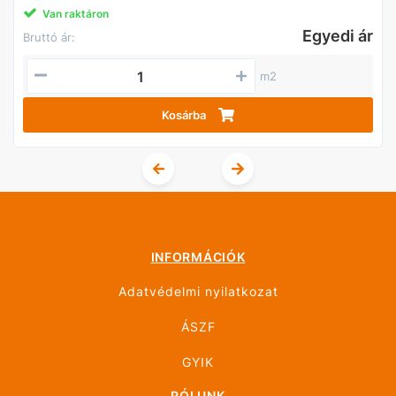
Van raktáron
Egyedi ár
Bruttó ár:
m2
Kosárba
INFORMÁCIÓK
Adatvédelmi nyilatkozat
ÁSZF
GYIK
RÓLUNK