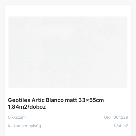
Méret (cm)
25X70
Geotiles Artic Blanco matt 33x55cm
1,84m2/doboz
Cikkszám
GRT-004229
Kartonmennyiség
1.84 m2