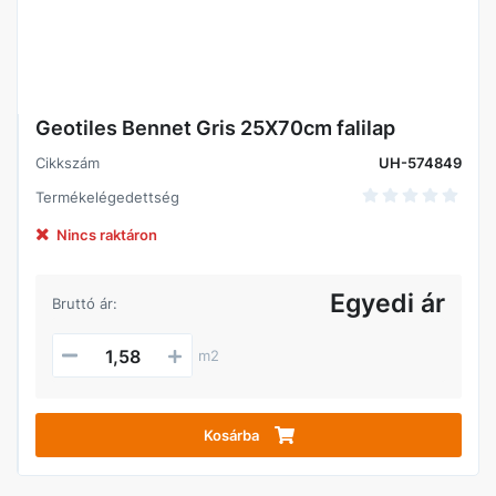
Geotiles Bennet Gris 25X70cm falilap
Cikkszám
UH-574849
Termékelégedettség
Nincs raktáron
Egyedi ár
Bruttó ár:
m2
Kosárba