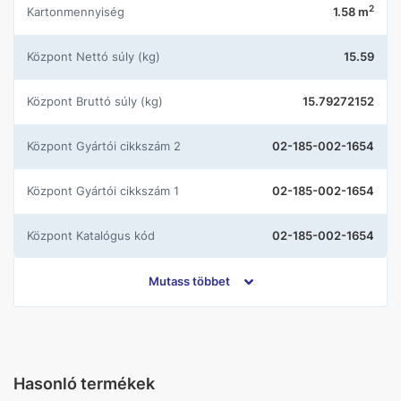
2
Kartonmennyiség
1.58 m
központ Nettó súly (kg)
15.59
központ Bruttó súly (kg)
15.79272152
központ Gyártói cikkszám 2
02-185-002-1654
központ Gyártói cikkszám 1
02-185-002-1654
központ Katalógus kód
02-185-002-1654
központ Szortiment
Nem szortiment termék, az ár
Mutass többet
a készlet erejéig érvényes, a
készletezést az újHÁZ
szüntette meg
Gyártó
Geotiles
Hasonló termékek