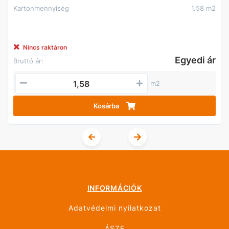
Kartonmennyiség
1.58 m2
Nincs raktáron
Egyedi ár
Bruttó ár:
m2
Kosárba
INFORMÁCIÓK
Adatvédelmi nyilatkozat
ÁSZF