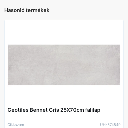
központ Szortiment
Nem szortiment termék a
központi Raktárban
Hasonló termékek
Gyártó
Paradyz
Méret (cm)
30X60
Geotiles Bennet Gris 25X70cm falilap
Cikkszám
UH-574849