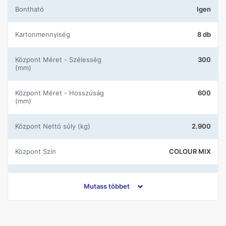
Bontható
Igen
Kartonmennyiség
8 db
központ Méret - Szélesség
300
(mm)
központ Méret - Hosszúság
600
(mm)
központ Nettó súly (kg)
2.900
központ Szín
COLOUR MIX
központ Gyártói cikkszám 1
5902610513787
Mutass többet
központ Katalógus kód
I---300X600-1-FIOR.CUDEC