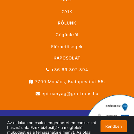
GYIK
RÓLUNK
Cégünkről
Elérhetőségek
KAPCSOLAT
+36 69 302 894
7700 Mohács, Budapesti út 55.
epitoanyag@graftrans.hu
Az oldalunkon csak elengedhetetlen cookie-kat
© ÚJHÁZ GRÁF TRANS MOHÁCS 2026 Minden jog
Rendben
használunk. Ezek biztosítják a megfelelő
fenntartva!
működést és a felhasználói élményt. Az oldal