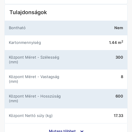
Tulajdonságok
Bontható
Nem
2
Kartonmennyiség
1.44 m
központ Méret - Szélesség
300
(mm)
központ Méret - Vastagság
8
(mm)
központ Méret - Hosszúság
600
(mm)
központ Nettó súly (kg)
17.33
központ Gyártói cikkszám 1
X630291X8
Mutass többet