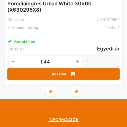
Porcelaingres Urban White 30x60
(X630295X8)
Cikkszám
UH-C019900
Kartonmennyiség
1.44 m2
Van raktáron
Egyedi ár
Bruttó ár:
m2
Kosárba
INFORMÁCIÓK