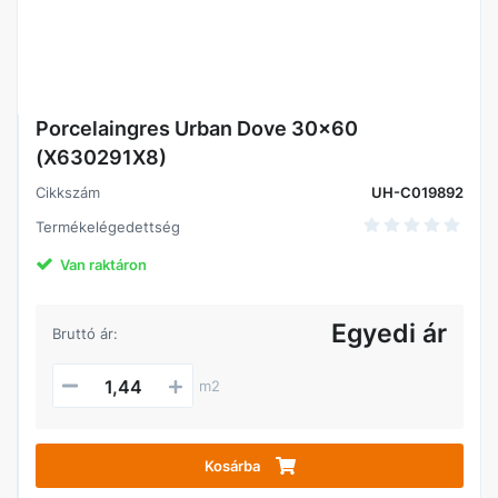
Porcelaingres Urban Dove 30x60
(X630291X8)
Cikkszám
UH-C019892
Termékelégedettség
Van raktáron
Egyedi ár
Bruttó ár:
m2
Kosárba