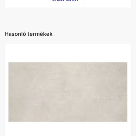
Gyártó
Porcelaingres
Burkolat hatás
Betonhatás
Hasonló termékek
Méret (cm)
30X60