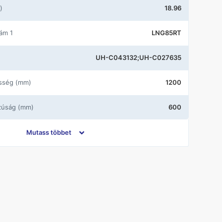
)
18.96
zám 1
LNG85RT
UH-C043132;UH-C027635
esség (mm)
1200
szúság (mm)
600
Novabell
Mutass többet
Kőhatás
60X120