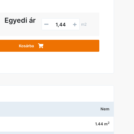
Egyedi ár
m2
Kosárba
Nem
2
1.44 m