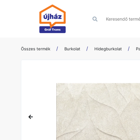
Összes termék
Burkolat
Hidegburkolat
P