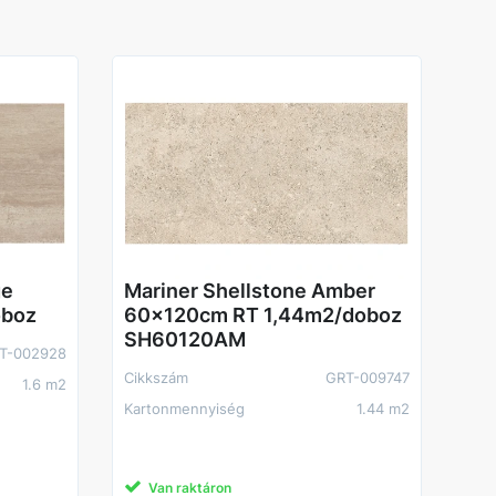
ge
Mariner Shellstone Amber
oboz
60x120cm RT 1,44m2/doboz
SH60120AM
T-002928
Cikkszám
GRT-009747
1.6 m2
Kartonmennyiség
1.44 m2
Van raktáron