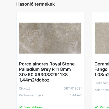
Hasonló termékek
Porcelaingres Royal Stone
Cerami
Palladium Grey R11 8mm
Fango
30x60 X630382R11X8
1,08m
1,44m2/doboz
Cikkszám
Cikkszám
GRT-012021
Kartonme
Kartonmennyiség
1.44 m2
Van raktáron
Van ra