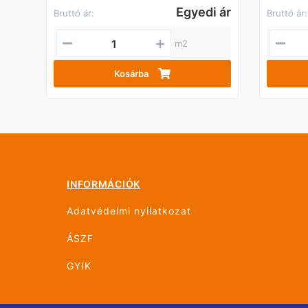
Egyedi ár
Bruttó ár:
Bruttó ár:
m2
Kosárba
INFORMÁCIÓK
Adatvédelmi nyilatkozat
ÁSZF
GYIK