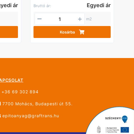
yedi ár
Egyedi ár
Bruttó ár:
m2
Kosárba
APCSOLAT
+36 69 302 894
7700 Mohács, Budapesti út 55.
epitoanyag@graftrans.hu