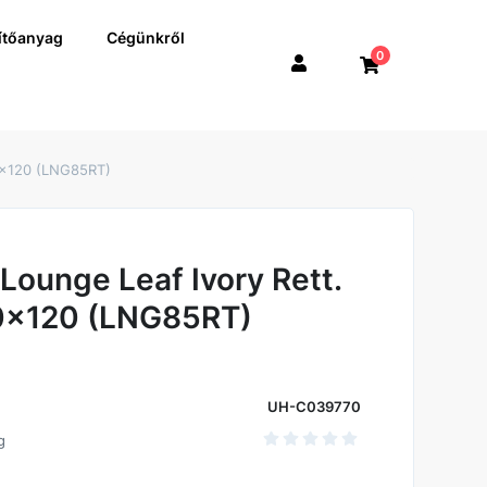
ítőanyag
Cégünkről
0
60x120 (LNG85RT)
Lounge Leaf Ivory Rett.
60x120 (LNG85RT)
UH-C039770
g