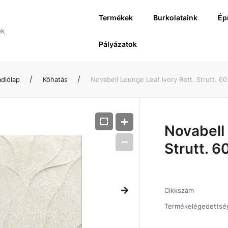
Termékek
Burkolataink
Ép
Pályázatok
adlólap
Kőhatás
Novabell Lounge Leaf Ivory Rett. Strutt. 
Novabell 
Strutt. 
Cikkszám
Termékelégedettsé