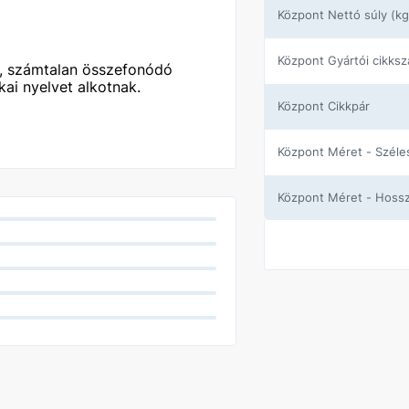
központ Nettó súly (kg
központ Gyártói cikks
l, számtalan összefonódó
kai nyelvet alkotnak.
központ Cikkpár
központ Méret - Szél
központ Méret - Hos
Gyártó
Burkolat hatás
Méret (cm)