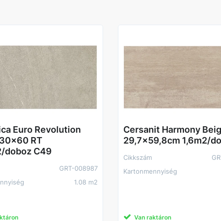
ca Euro Revolution
Cersanit Harmony Bei
 30x60 RT
29,7x59,8cm 1,6m2/d
2/doboz C49
Cikkszám
GR
GRT-008987
Kartonmennyiség
nnyiség
1.08 m2
ktáron
Van raktáron