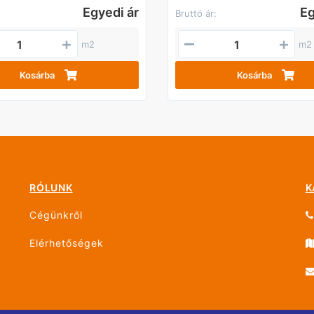
Egyedi ár
Eg
Bruttó ár:
m2
m2
Kosárba
Kosárba
RÓLUNK
K
Cégünkről
Elérhetőségek