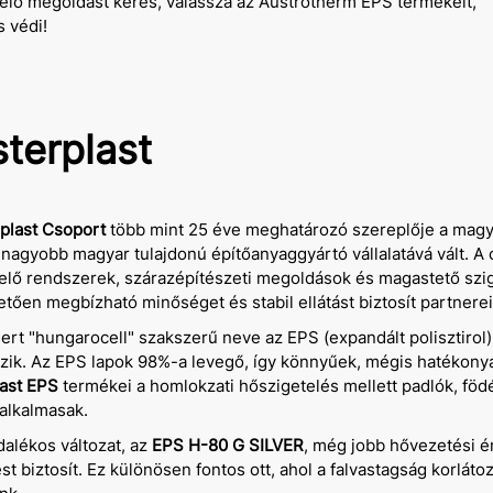
elő megoldást keres, válassza az Austrotherm EPS termékeit,
 védi!
terplast
plast Csoport
több mint 25 éve meghatározó szereplője a magya
gnagyobb magyar tulajdonú építőanyaggyártó vállalatává vált. A c
elő rendszerek, szárazépítészeti megoldások és magastető szig
tően megbízható minőséget és stabil ellátást biztosít partnere
ert "hungarocell" szakszerű neve az EPS (expandált polisztirol
zik. Az EPS lapok 98%-a levegő, így könnyűek, mégis hatékony
ast EPS
termékei a homlokzati hőszigetelés mellett padlók, fö
 alkalmasak.
dalékos változat, az
EPS H-80 G SILVER
, még jobb hővezetési é
st biztosít. Ez különösen fontos ott, ahol a falvastagság korlát