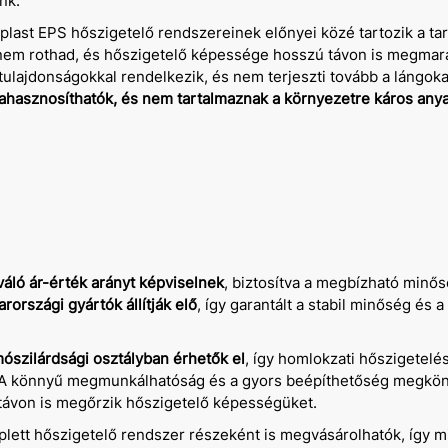
nk.
plast EPS hőszigetelő rendszereinek előnyei közé tartozik a ta
nem rothad, és hőszigetelő képessége hosszú távon is megmar
 tulajdonságokkal rendelkezik, és nem terjeszti tovább a lángoka
rahasznosíthatók, és nem tartalmaznak a környezetre káros any
váló ár-érték arányt képviselnek
, biztosítva a megbízható minős
országi gyártók állítják elő
, így garantált a stabil minőség és a
ószilárdsági osztályban érhetők el
, így homlokzati hőszigetelé
. A könnyű megmunkálhatóság és a gyors beépíthetőség megkönn
távon is megőrzik hőszigetelő képességüket.
lett hőszigetelő rendszer részeként is megvásárolhatók, így 