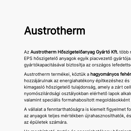
Austrotherm
Az
Austrotherm Hőszigetelőanyag Gyártó Kft.
több 
EPS hőszigetelő anyagok egyik piacvezető gyártója. 
gyártókapacitásával biztosítja az országos lefedett
Austrotherm termékei, köztük a
hagyományos fehé
hozzájárulnak az energiahatékony építkezéshez és 
kimagasló hőszigetelő tulajdonság, amely a zárt c
nyomószilárdsági osztályokban elérhető lapok alka
valamint speciális formahabosított megoldásokként 
A vállalat a fenntarthatóságra is kiemelt figyelmet 
az anyagok teljes mértékben újrahasznosíthatók, és
az épületek számára.