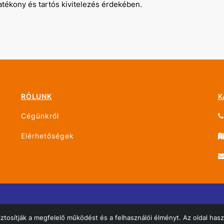
tékony és tartós kivitelezés érdekében.
RÓLUNK
K
Cégünkről
Elérhetőségek
g fenntartva!
tosítják a megfelelő működést és a felhasználói élményt. Az oldal haszn