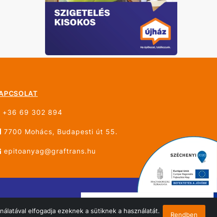
APCSOLAT
+36 69 302 894
7700 Mohács, Budapesti út 55.
epitoanyag@graftrans.hu
álatával elfogadja ezeknek a sütiknek a használatát.
Rendben