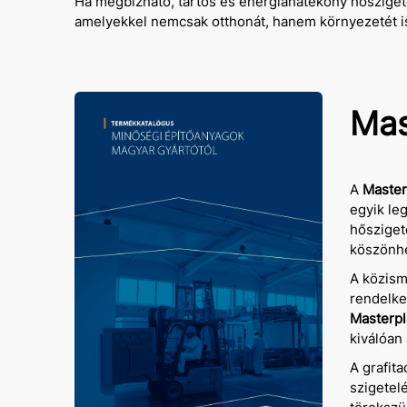
Ha megbízható, tartós és energiahatékony hősziget
amelyekkel nemcsak otthonát, hanem környezetét is
Mas
A
Master
egyik le
hősziget
köszönhe
A közism
rendelke
Masterpl
kiválóan
A grafita
szigetelé