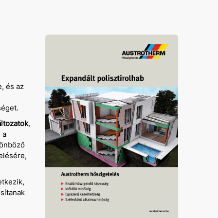
, és az
séget.
ltozatok
,
 a
lönböző
elésére,
etkezik,
osítanak