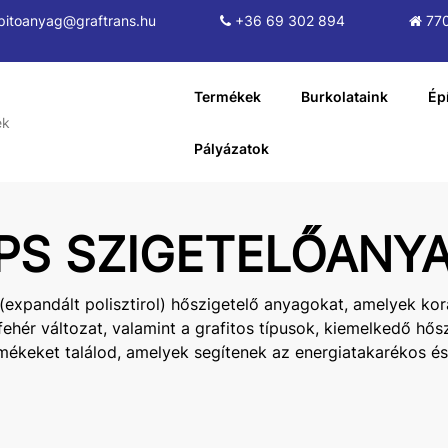
pitoanyag@graftrans.hu
+36 69 302 894
770
Termékek
Burkolataink
Ép
Pályázatok
PS SZIGETELŐANY
expandált polisztirol) hőszigetelő anyagokat, amelyek kor
ér változat, valamint a grafitos típusok, kiemelkedő hős
ékeket találod, amelyek segítenek az energiatakarékos és 