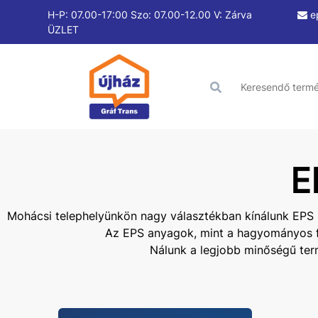
H-P: 07.00-17:00 Szo: 07.00-12.00 V: Zárva
e
ÜZLET
E
Mohácsi telephelyünkön nagy választékban kínálunk EPS (
Az EPS anyagok, mint a hagyományos feh
Nálunk a legjobb minőségű term