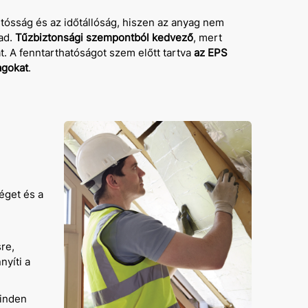
rtósság és az időtállóság, hiszen az anyag nem
ad.
Tűzbiztonsági szempontból kedvező
, mert
t. A fenntarthatóságot szem előtt tartva
az EPS
agokat
.
éget és a
sre,
yíti a
minden