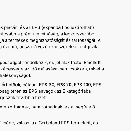
 piacán, és az EPS (expandált polisztirolhab)
gfontosabb a prémium minőség, a legkorszerűbb
tja a termékek megbízhatóságát és tartósságát. A
ta üzemű, önszabályozó rendszerekkel dolgozik,
épességgel rendelkezik, és jól alakítható. Emellett
 képessége az idő múlásával sem csökken, mivel a
ú hatékonyságot.
lérhetőek
, például
EPS 30, EPS 70, EPS 100, EPS
llóság terén az EPS anyagok az E kategóriába
jesztik tovább a tüzet.
nem korhadnak, nem rothadnak, és a megfelelő
.
üksége, válassza a Carboland EPS termékeit, és