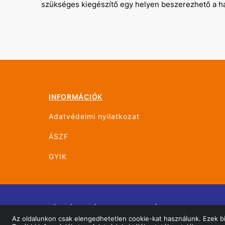
szükséges kiegészítő egy helyen beszerezhető a ha
INFORMÁCIÓK
Adatvédelmi nyilatkozat
ÁSZF
GYIK
© ÚJHÁZ GRÁF TRANS MOHÁCS 2026 Minden jo
Az oldalunkon csak elengedhetetlen cookie-kat használunk. Ezek biz
Oldalt készítette:
Vector Kft.