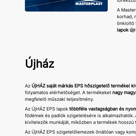
törekszü
A Master
korhad, 
önkioltó
lapok új
Újház
Az
ÚjHÁZ saját márkás EPS hőszigetelő termékei
ki
folyamatos elérhetőséget. A termékeket
nagy magyar
megfelelő műszaki teljesítmény.
Az ÚjHÁZ EPS lapok
többféle vastagságban és nyom
födémek és padlók szigetelésére is alkalmazhatók
kivitelezők munkáját, miközben a termékek hosszú 
Az ÚjHÁZ EPS szigetelőlemezek önállóan vagy komp