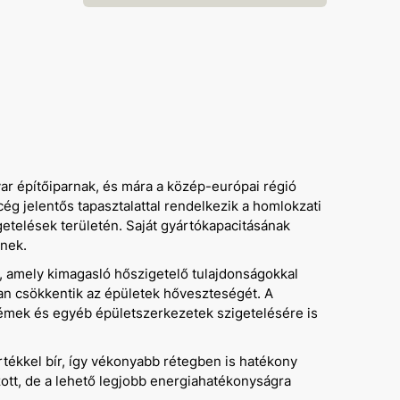
r építőiparnak, és mára a közép-európai régió
ég jelentős tapasztalattal rendelkezik a homlokzati
etelések területén. Saját gyártókapacitásának
inek.
), amely kimagasló hőszigetelő tulajdonságokkal
an csökkentik az épületek hőveszteségét. A
démek és egyéb épületszerkezetek szigetelésére is
rtékkel bír, így vékonyabb rétegben is hatékony
ozott, de a lehető legjobb energiahatékonyságra