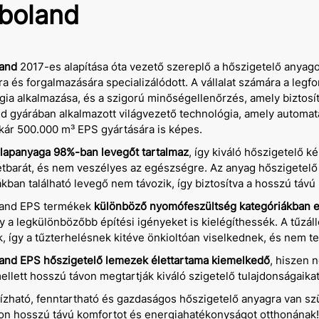
boland
and
2017-es alapítása óta vezető szereplő a hőszigetelő anyagok
ra és forgalmazására specializálódott. A vállalat számára a le
gia alkalmazása, és a szigorú minőségellenőrzés, amely biztosí
d gyárában alkalmazott világvezető technológia, amely automa
kár 500.000 m³ EPS gyártására is képes.
lapanyaga 98%-ban levegőt tartalmaz
, így kiváló hőszigetelő k
tbarát, és nem veszélyes az egészségre. Az anyag hőszigetelő
ákban található levegő nem távozik, így biztosítva a hosszú táv
land EPS termékek
különböző nyomófeszültség kategóriákban e
y a legkülönbözőbb építési igényeket is kielégíthessék. A tűzá
, így a tűzterhelésnek kitéve önkioltóan viselkednek, és nem ter
and EPS hőszigetelő lemezek élettartama kiemelkedő
, hiszen 
ellett hosszú távon megtartják kiváló szigetelő tulajdonságaikat
zható, fenntartható és gazdaságos hőszigetelő anyagra van sz
son hosszú távú komfortot és energiahatékonyságot otthonának!