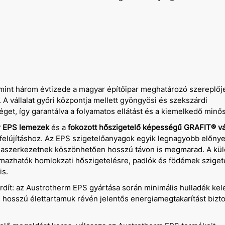
mint három évtizede a magyar építőipar meghatározó szereplője
A vállalat győri központja mellett gyöngyösi és szekszárdi
séget, így garantálva a folyamatos ellátást és a kiemelkedő minő
r EPS lemezek
és a
fokozott hőszigetelő képességű GRAFIT® vá
felújításhoz. Az EPS szigetelőanyagok egyik legnagyobb előnye
ellaszerkezetnek köszönhetően hosszú távon is megmarad. A kü
lmazhatók homlokzati hőszigetelésre, padlók és födémek sziget
is.
fordít: az Austrotherm EPS gyártása során minimális hulladék kel
 hosszú élettartamuk révén jelentős energiamegtakarítást bizt