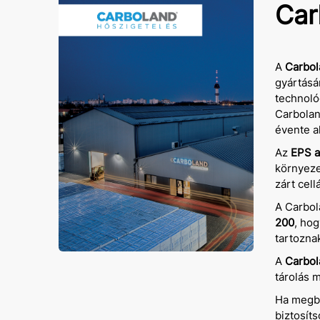
Car
A
Carbol
gyártásá
technoló
Carbolan
évente a
Az
EPS a
környeze
zárt cell
A Carbo
200
, hog
tartoznak
A
Carbol
tárolás m
Ha megbí
biztosít