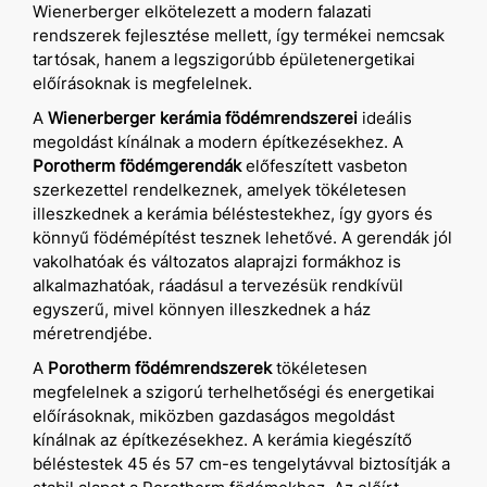
Wienerberger elkötelezett a modern falazati
rendszerek fejlesztése mellett, így termékei nemcsak
tartósak, hanem a legszigorúbb épületenergetikai
előírásoknak is megfelelnek.
A
Wienerberger kerámia födémrendszerei
ideális
megoldást kínálnak a modern építkezésekhez. A
Porotherm födémgerendák
előfeszített vasbeton
szerkezettel rendelkeznek, amelyek tökéletesen
illeszkednek a kerámia béléstestekhez, így gyors és
könnyű födémépítést tesznek lehetővé. A gerendák jól
vakolhatóak és változatos alaprajzi formákhoz is
alkalmazhatóak, ráadásul a tervezésük rendkívül
egyszerű, mivel könnyen illeszkednek a ház
méretrendjébe.
A
Porotherm födémrendszerek
tökéletesen
megfelelnek a szigorú terhelhetőségi és energetikai
előírásoknak, miközben gazdaságos megoldást
kínálnak az építkezésekhez. A kerámia kiegészítő
béléstestek 45 és 57 cm-es tengelytávval biztosítják a