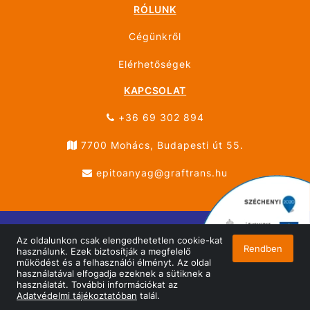
RÓLUNK
Cégünkről
Elérhetőségek
KAPCSOLAT
+36 69 302 894
7700 Mohács, Budapesti út 55.
epitoanyag@graftrans.hu
Az oldalunkon csak elengedhetetlen cookie-kat
© ÚJHÁZ GRÁF TRANS MOHÁCS 2026 Minden jog
Rendben
használunk. Ezek biztosítják a megfelelő
fenntartva!
működést és a felhasználói élményt. Az oldal
használatával elfogadja ezeknek a sütiknek a
Oldalt készítette:
Vector Kft.
használatát. További információkat az
Adatvédelmi tájékoztatóban
talál.