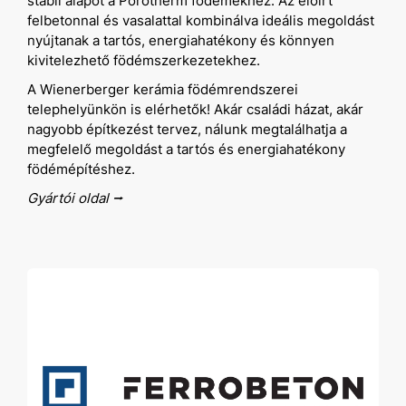
stabil alapot a Porotherm födémekhez. Az előírt
felbetonnal és vasalattal kombinálva ideális megoldást
nyújtanak a tartós, energiahatékony és könnyen
kivitelezhető födémszerkezetekhez.
A Wienerberger kerámia födémrendszerei
telephelyünkön is elérhetők! Akár családi házat, akár
nagyobb építkezést tervez, nálunk megtalálhatja a
megfelelő megoldást a tartós és energiahatékony
födémépítéshez.
Gyártói oldal ⭢