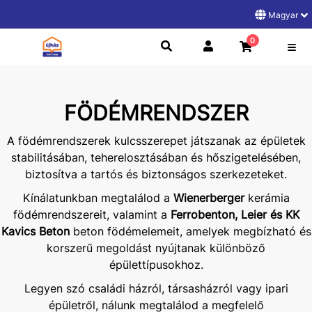
Magyar
0
FÖDÉMRENDSZER
A födémrendszerek kulcsszerepet játszanak az épületek
stabilitásában, teherelosztásában és hőszigetelésében,
biztosítva a tartós és biztonságos szerkezeteket.
Kínálatunkban megtalálod a
Wienerberger
kerámia
födémrendszereit, valamint a
Ferrobenton, Leier és KK
Kavics Beton
beton födémelemeit, amelyek megbízható és
korszerű megoldást nyújtanak különböző
épülettípusokhoz.
Legyen szó családi házról, társasházról vagy ipari
épületről, nálunk megtalálod a megfelelő