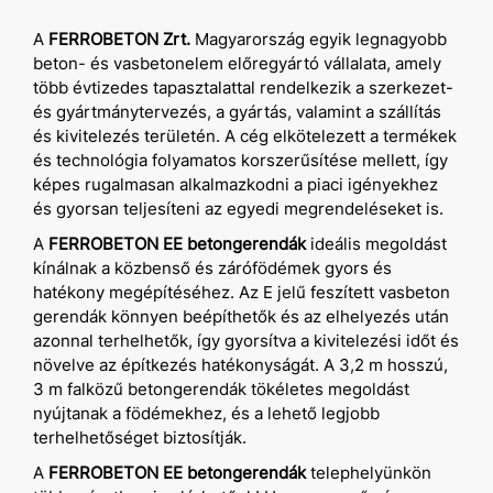
A
FERROBETON Zrt.
Magyarország egyik legnagyobb
beton- és vasbetonelem előregyártó vállalata, amely
több évtizedes tapasztalattal rendelkezik a szerkezet-
és gyártmánytervezés, a gyártás, valamint a szállítás
és kivitelezés területén. A cég elkötelezett a termékek
és technológia folyamatos korszerűsítése mellett, így
képes rugalmasan alkalmazkodni a piaci igényekhez
és gyorsan teljesíteni az egyedi megrendeléseket is.
A
FERROBETON EE betongerendák
ideális megoldást
kínálnak a közbenső és zárófödémek gyors és
hatékony megépítéséhez. Az E jelű feszített vasbeton
gerendák könnyen beépíthetők és az elhelyezés után
azonnal terhelhetők, így gyorsítva a kivitelezési időt és
növelve az építkezés hatékonyságát. A 3,2 m hosszú,
3 m falközű betongerendák tökéletes megoldást
nyújtanak a födémekhez, és a lehető legjobb
terhelhetőséget biztosítják.
A
FERROBETON EE betongerendák
telephelyünkön