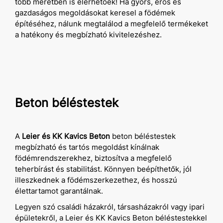
több méretben is elérhetőek! Ha gyors, erős és
gazdaságos megoldásokat keresel a födémek
építéséhez, nálunk megtalálod a megfelelő termékeket
a hatékony és megbízható kivitelezéshez.
Beton béléstestek
A
Leier és KK Kavics Beton
beton béléstestek
megbízható és tartós megoldást kínálnak
födémrendszerekhez, biztosítva a megfelelő
teherbírást és stabilitást. Könnyen beépíthetők, jól
illeszkednek a födémszerkezethez, és hosszú
élettartamot garantálnak.
Legyen szó családi házakról, társasházakról vagy ipari
épületekről, a Leier és KK Kavics Beton béléstestekkel