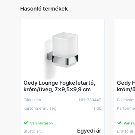
Hasonló termékek
Gedy Lounge Fogkefetartó,
Gedy Fi
króm/üveg, 7x9,5x9,9 cm
króm/
Cikkszám
UH-330449
Cikkszám
Kartonmennyiség
1 db
Kartonme
Van raktáron
Van ra
Egyedi ár
Bruttó ár:
Bruttó ár: