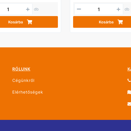
db
db
Kosárba
Kosárba
RÓLUNK
K
Cégünkről
Elérhetőségek