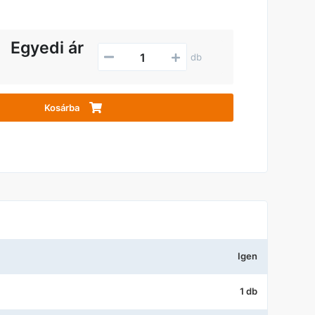
Egyedi ár
db
Kosárba
Igen
1 db