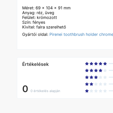
Méret: 69 x 104 x 91 mm
Anyag: réz, üveg
Felület: krómozott
Szín: fényes
Kivitel: falra szerelhető
Gyártói oldal:
Pirenei toothbrush holder chrom
Értékelések
0
0 értékelés alapján