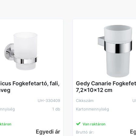
cus Fogkefetartó, fali,
Gedy Canarie Fogkefet
üveg
7,2x10x12 cm
UH-330409
Cikkszám
U
nnyiség
1 db
Kartonmennyiség
ktáron
Van raktáron
Egyedi ár
Eg
Bruttó ár: