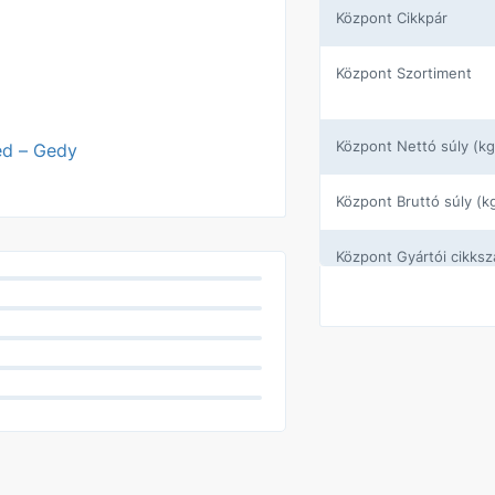
központ Cikkpár
központ Szortiment
központ Nettó súly (kg
ed – Gedy
központ Bruttó súly (k
központ Gyártói cikks
központ Szín
központ Gyártói cikks
Gyártó
Szín