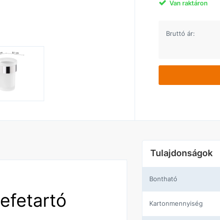
Van raktáron
Bruttó ár:
Tulajdonságok
Bontható
kefetartó
Kartonmennyiség