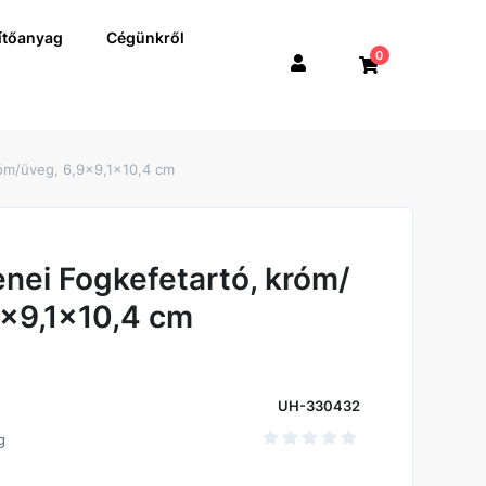
ítőanyag
Cégünkről
0
róm/üveg, 6,9x9,1x10,4 cm
enei Fogkefetartó, króm/
9x9,1x10,4 cm
UH-330432
g