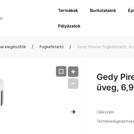
Termékek
Burkolataink
Ép
Pályázatok
ai kiegészítők
Fogkefetartó
Gedy Pirenei Fogkefetartó, k
Gedy Pir
üveg, 6,
Cikkszám
Termékelégedettsé