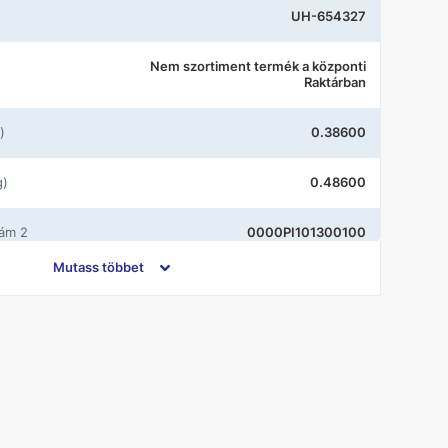
UH-654327
Nem szortiment termék a központi
Raktárban
)
0.38600
g)
0.48600
zám 2
0000PI101300100
Mutass többet
króm
zám 1
PI10
Gedy
Króm/üveg