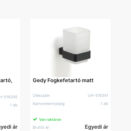
artó,
Gedy Fogkefetartó matt
Cikkszám
UH-518341
H-516245
Kartonmennyiség
1 db
1 db
Van raktáron
yedi ár
Egyedi ár
Bruttó ár: