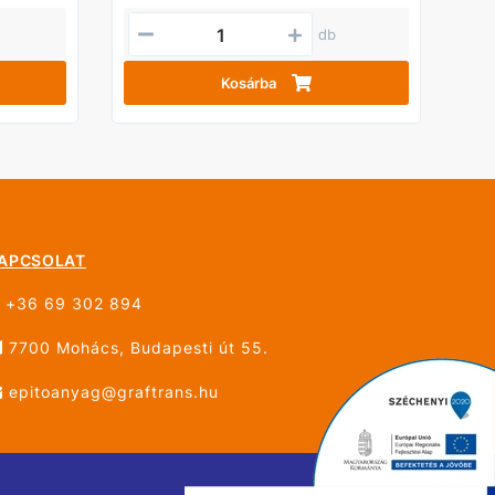
db
Kosárba
APCSOLAT
+36 69 302 894
7700 Mohács, Budapesti út 55.
epitoanyag@graftrans.hu