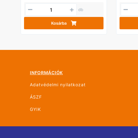
db
Kosárba
INFORMÁCIÓK
Adatvédelmi nyilatkozat
ÁSZF
GYIK