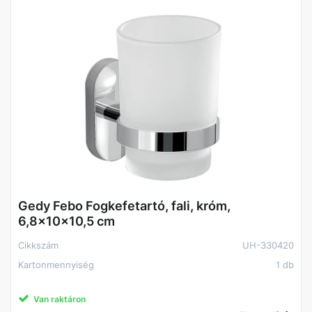
Gedy Febo Fogkefetartó, fali, króm,
6,8x10x10,5 cm
Cikkszám
UH-330420
Kartonmennyiség
1 db
Van raktáron