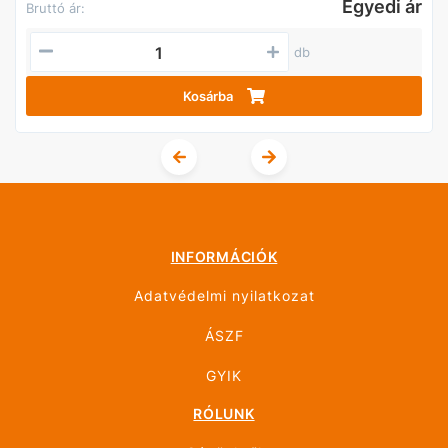
Egyedi ár
Bruttó ár:
db
Kosárba
INFORMÁCIÓK
Adatvédelmi nyilatkozat
ÁSZF
GYIK
RÓLUNK