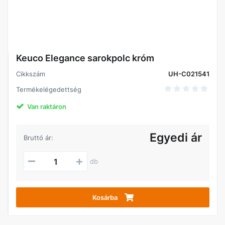
Keuco Elegance sarokpolc króm
Cikkszám
UH-C021541
Termékelégedettség
Van raktáron
Egyedi ár
Bruttó ár:
db
Kosárba