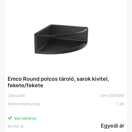
Emco Round polcos tároló, sarok kivitel,
fekete/fekete
Cikkszám
UH-C031656
Kartonmennyiség
1 db
Van raktáron
Egyedi ár
Bruttó ár: