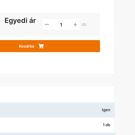
Egyedi ár
db
Kosárba
Igen
1 db