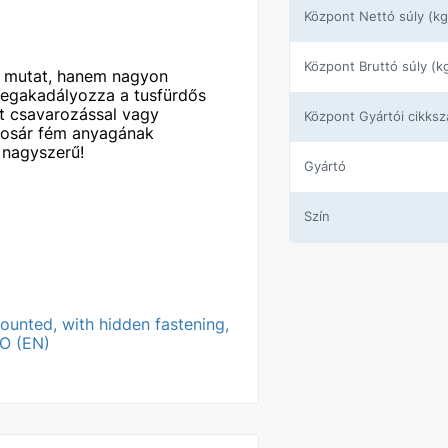
központ Nettó súly (kg
központ Bruttó súly (k
 mutat, hanem nagyon
 megakadályozza a tusfürdős
tt csavarozással vagy
központ Gyártói cikks
kosár fém anyagának
 nagyszerű!
Gyártó
Szín
mounted, with hidden fastening,
O (EN)