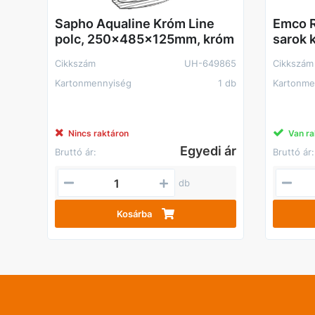
Sapho Aqualine Króm Line
Emco R
polc, 250x485x125mm, króm
sarok k
Cikkszám
UH-649865
Cikkszám
Kartonmennyiség
1 db
Kartonme
Nincs raktáron
Van ra
Egyedi ár
Bruttó ár:
Bruttó ár:
db
Kosárba