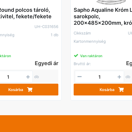
ound polcos tároló,
Sapho Aqualine Króm 
ivitel, fekete/fekete
sarokpolc,
200x485x200mm, kr
UH-C031656
Cikkszám
U
nnyiség
1 db
Kartonmennyiség
ktáron
Van raktáron
Egyedi ár
Eg
Bruttó ár:
db
db
Kosárba
Kosárba