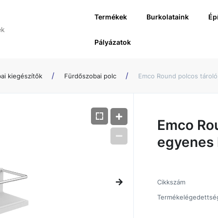
Termékek
Burkolataink
Ép
Pályázatok
ai kiegészítők
Fürdőszobai polc
Emco Round polcos tároló,
Emco Rou
egyenes k
Cikkszám
Termékelégedettsé