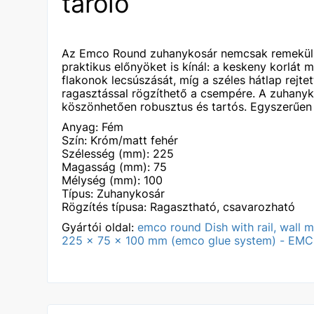
tároló
Az Emco Round zuhanykosár nemcsak remekül
praktikus előnyöket is kínál: a keskeny korlát
flakonok lecsúszását, míg a széles hátlap rejte
ragasztással rögzíthető a csempére. A zuhany
köszönhetően robusztus és tartós. Egyszerűen
Anyag: Fém
Szín: Króm/matt fehér
Szélesség (mm): 225
Magasság (mm): 75
Mélység (mm): 100
Típus: Zuhanykosár
Rögzítés típusa: Ragasztható, csavarozható
Gyártói oldal:
emco round Dish with rail, wall 
225 x 75 x 100 mm (emco glue system) - EMC