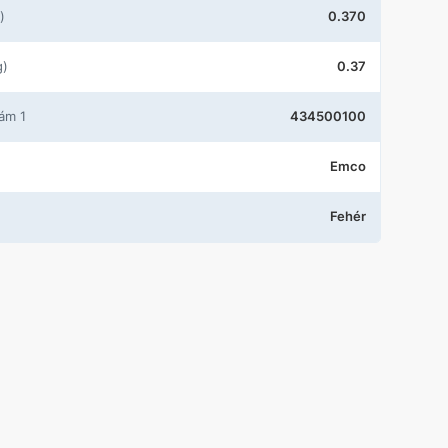
)
0.370
g)
0.37
zám 1
434500100
Emco
Fehér