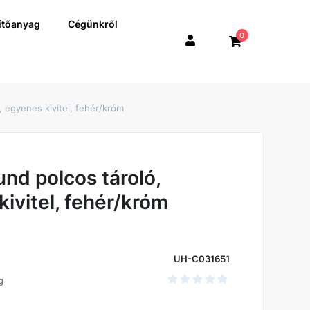
ítőanyag
Cégünkről
0
 egyenes kivitel, fehér/króm
nd polcos tároló,
ivitel, fehér/króm
UH-C031651
g