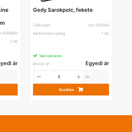
Line
Gedy Sarokpolc, fekete
óm
Cikkszám
UH-500164
H-649860
Kartonmennyiség
1 db
1 db
Van raktáron
yedi ár
Egyedi ár
Bruttó ár:
db
Kosárba