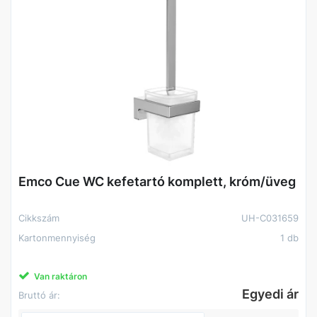
Emco Cue WC kefetartó komplett, króm/üveg
Cikkszám
UH-C031659
Kartonmennyiség
1 db
Van raktáron
Egyedi ár
Bruttó ár: