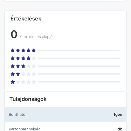
Értékelések
0
0 értékelés alapján
Tulajdonságok
Bontható
Igen
Kartonmennyiség
1 db