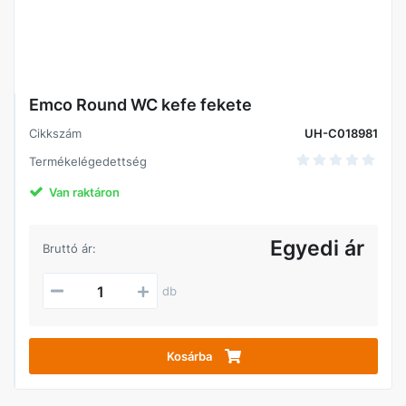
Emco Round WC kefe fekete
Cikkszám
UH-C018981
Termékelégedettség
Van raktáron
Egyedi ár
Bruttó ár:
db
Kosárba