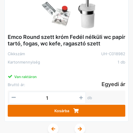
Emco Round szett króm Fedél nélküli wc papír
tartó, fogas, wc kefe, ragasztó szett
Cikkszám
UH-C018982
Kartonmennyiség
1 db
Van raktáron
Egyedi ár
Bruttó ár:
db
Kosárba