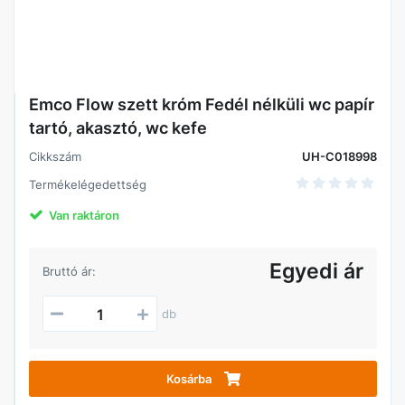
Emco Flow szett króm Fedél nélküli wc papír
tartó, akasztó, wc kefe
Cikkszám
UH-C018998
Termékelégedettség
Van raktáron
Egyedi ár
Bruttó ár:
db
Kosárba