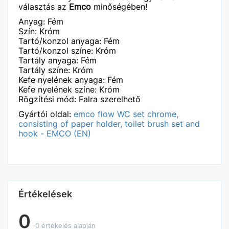
választás az
Emco
minőségében!
Anyag: Fém
Szín: Króm
Tartó/konzol anyaga: Fém
Tartó/konzol színe: Króm
Tartály anyaga: Fém
Tartály színe: Króm
Kefe nyelének anyaga: Fém
Kefe nyelének színe: Króm
Rögzítési mód: Falra szerelhető
Gyártói oldal:
emco flow WC set chrome,
consisting of paper holder, toilet brush set and
hook - EMCO (EN)
Értékelések
0
0 értékelés alapján