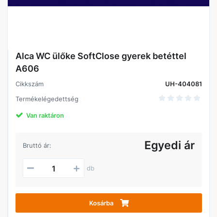
Alca WC ülőke SoftClose gyerek betéttel
A606
Cikkszám
UH-404081
Termékelégedettség
Van raktáron
Egyedi ár
Bruttó ár:
db
Kosárba