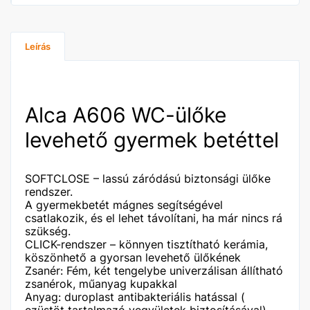
Leírás
Alca A606 WC-ülőke
levehető gyermek betéttel
SOFTCLOSE – lassú záródású biztonsági ülőke
rendszer.
A gyermekbetét mágnes segítségével
csatlakozik, és el lehet távolítani, ha már nincs rá
szükség.
CLICK-rendszer – könnyen tisztítható kerámia,
köszönhető a gyorsan levehető ülőkének
Zsanér: Fém, két tengelybe univerzálisan állítható
zsanérok, műanyag kupakkal
Anyag: duroplast antibakteriális hatással (