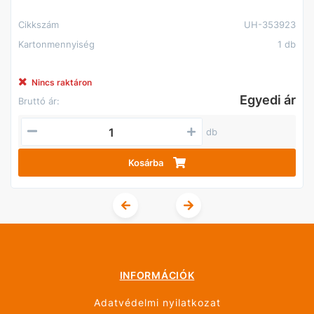
Cikkszám
UH-353923
Kartonmennyiség
1 db
Nincs raktáron
Egyedi ár
Bruttó ár:
db
Kosárba
INFORMÁCIÓK
Adatvédelmi nyilatkozat