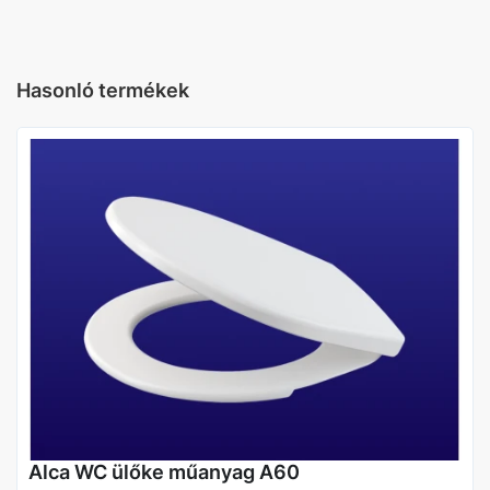
Szín
Fehér
Hasonló termékek
Lecsapódásgátlós
Igen
Zsanér
Fém
Alca WC ülőke műanyag A60