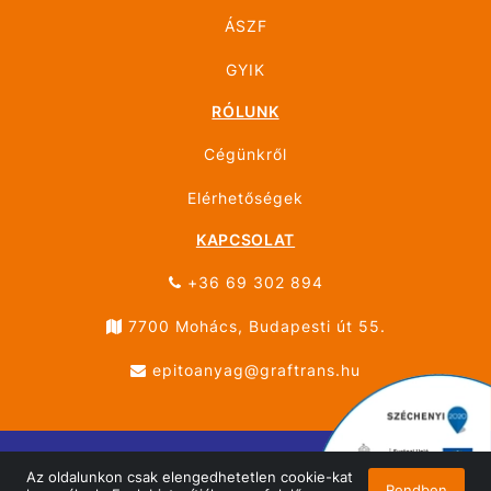
ÁSZF
GYIK
RÓLUNK
Cégünkről
Elérhetőségek
KAPCSOLAT
+36 69 302 894
7700 Mohács, Budapesti út 55.
epitoanyag@graftrans.hu
Az oldalunkon csak elengedhetetlen cookie-kat
© ÚJHÁZ GRÁF TRANS MOHÁCS 2026 Minden jog
Rendben