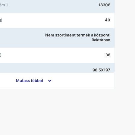
zám 1
18306
g)
40
Nem szortiment termék a központi
Raktárban
)
38
98,5X197
Mutass többet
Nyílóajtó
Átlátszó üveg
Króm
Radaway