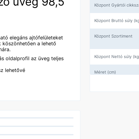
szó üveg 98,5
központ Gyártói cikks
központ Bruttó súly (k
központ Szortiment
ható elegáns ajtófelületeket
ek köszönhetően a lehető
mára.
központ Nettó súly (kg
 oldalprofil az üveg teljes
z lehetővé
Méret (cm)
Ajtó típus
Üveg
Szín
Gyártó