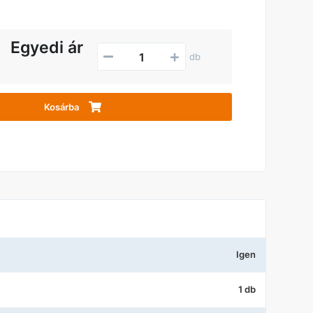
Egyedi ár
db
Kosárba
Igen
1 db