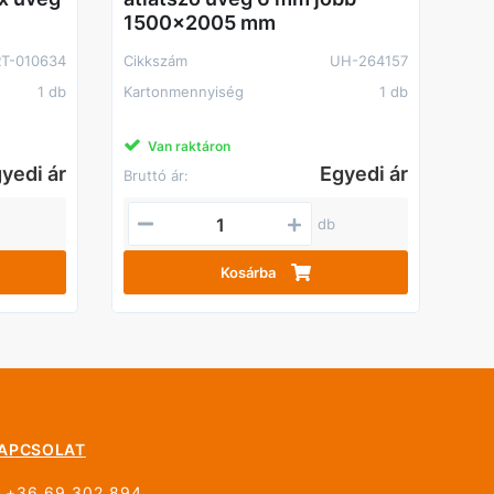
1500x2005 mm
T-010634
Cikkszám
UH-264157
1 db
Kartonmennyiség
1 db
Van raktáron
yedi ár
Egyedi ár
Bruttó ár:
db
Kosárba
APCSOLAT
+36 69 302 894