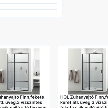
Kivitel
hanyajtó Finn,fekete
HOL Zuhanyajtó Finn,f
tl. üveg,3 vízszintes
keret,átl. üveg,3 vízsz
csík,nyíló ajtó fix üveg
fekete csík,nyíló ajtó f