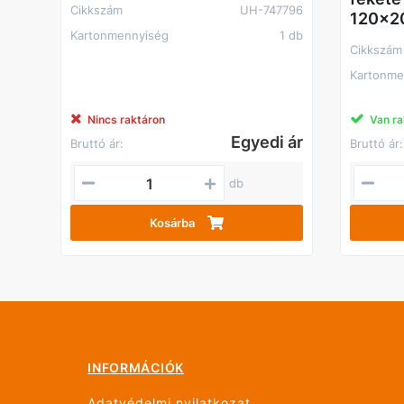
Cikkszám
UH-747796
120x2
Kartonmennyiség
1 db
Cikkszám
Kartonme
Nincs raktáron
Van ra
Egyedi ár
Bruttó ár:
Bruttó ár:
db
Kosárba
INFORMÁCIÓK
Adatvédelmi nyilatkozat