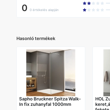
0
0 értékelés alapján
Hasonló termékek
Sapho Bruckner Spitza Walk-
HOL Zu
In fix zuhanyfal 1000mm
keret,á
fekete 