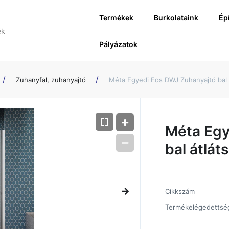
Termékek
Burkolataink
Ép
Pályázatok
Zuhanyfal, zuhanyajtó
Méta Egyedi Eos DWJ Zuhanyajtó bal
Méta Egy
bal átlá
Cikkszám
Termékelégedettsé