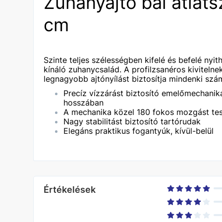
Zuhanyajtó bal átlát
cm
Szinte teljes sz
élessé
gben kifelé és befelé nyit
kínáló zuhanycsalád. A profilzsanéros kiviteln
legnagyobb ajtónyílást biztosítja mindenki szá
Precíz vízzárást biztosító emelőmechanikás
hosszában
A mechanika közel 180 fokos mozgást tes
Nagy stabilitást biztosító tartórudak
Elegáns praktikus fogantyúk, kívül-belül
Értékelések