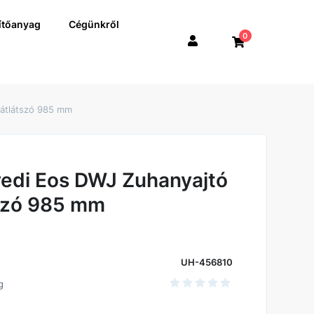
ítőanyag
Cégünkről
0
 átlátszó 985 mm
edi Eos DWJ Zuhanyajtó
tszó 985 mm
UH-456810
g