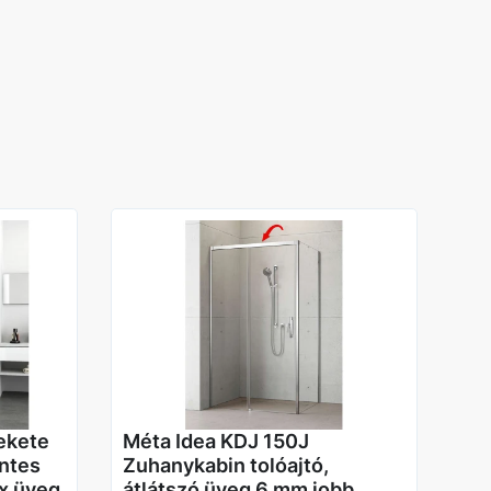
Balos
ekete
Méta Idea KDJ 150J
intes
Zuhanykabin tolóajtó,
ix üveg
átlátszó üveg 6 mm jobb