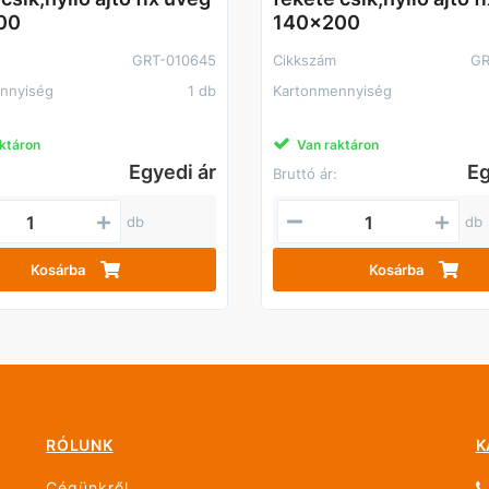
00
140x200
GRT-010645
Cikkszám
GR
nnyiség
1 db
Kartonmennyiség
ktáron
Van raktáron
Egyedi ár
Eg
Bruttó ár:
db
db
Kosárba
Kosárba
RÓLUNK
K
Cégünkről