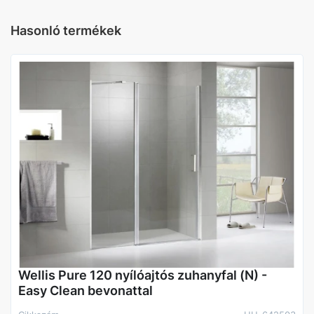
Hasonló termékek
Üveg
Átlátszó üveg
Szín
Króm
Gyártó
Radaway
Wellis Pure 120 nyílóajtós zuhanyfal (N) -
Easy Clean bevonattal