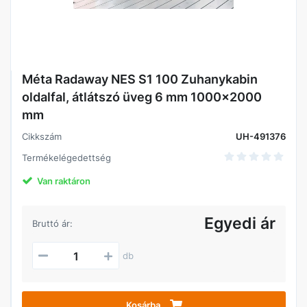
Méta Radaway NES S1 100 Zuhanykabin
oldalfal, átlátszó üveg 6 mm 1000x2000
mm
Cikkszám
UH-491376
Termékelégedettség
Van raktáron
Egyedi ár
Bruttó ár:
db
Kosárba