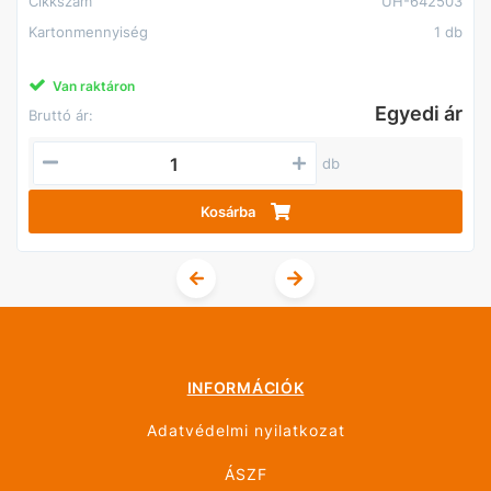
Cikkszám
UH-642503
Kartonmennyiség
1 db
Van raktáron
Egyedi ár
Bruttó ár:
db
Kosárba
INFORMÁCIÓK
Adatvédelmi nyilatkozat
ÁSZF