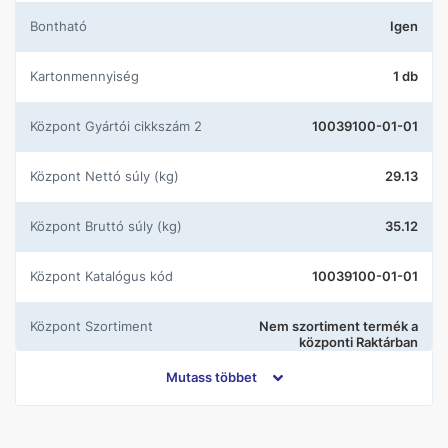
Bontható
Igen
Kartonmennyiség
1 db
központ Gyártói cikkszám 2
10039100-01-01
központ Nettó súly (kg)
29.13
központ Bruttó súly (kg)
35.12
központ Katalógus kód
10039100-01-01
központ Szortiment
Nem szortiment termék a
központi Raktárban
Mutass többet
központ Gyártói cikkszám 1
31289
Méret (cm)
100X200