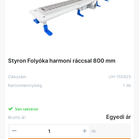
Styron Folyóka harmoni ráccsal 800 mm
Cikkszám
UH-155925
Kartonmennyiség
1 db
Van raktáron
Egyedi ár
Bruttó ár:
db