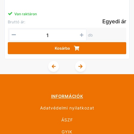
Van raktáron
Egyedi ár
Bruttó ár:
db
Kosárba
INFORMÁCIÓK
Adatvédelmi nyilatkozat
ÁSZF
GYIK