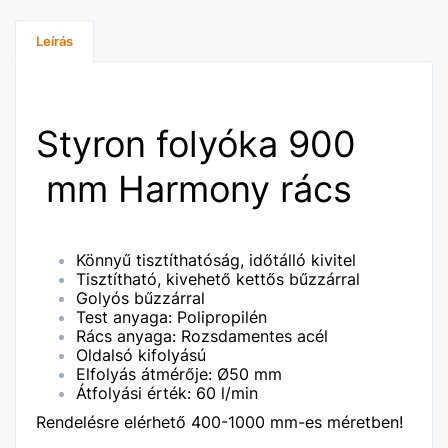
Leírás
Styron folyóka 900
mm Harmony rács
Könnyű tisztíthatóság, időtálló kivitel
Tisztítható, kivehető kettős bűzzárral
Golyós bűzzárral
Test anyaga: Polipropilén
Rács anyaga: Rozsdamentes acél
Oldalsó kifolyású
Elfolyás átmérője: Ø50 mm
Átfolyási érték: 60 l/min
Rendelésre elérhető 400-1000 mm-es méretben!