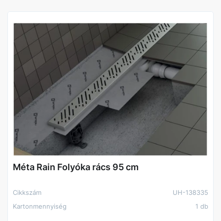
Méta Rain Folyóka rács 95 cm
Cikkszám
UH-138335
Kartonmennyiség
1 db