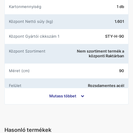
Kartonmennyiség
1 db
központ Nettó súly (kg)
1.601
központ Gyártói cikkszám 1
STY-H-90
központ Szortiment
Nem szortiment termék a
központi Raktárban
Méret (cm)
90
Felület
Rozsdamentes acél
Mutass többet
Gyártó
Styron
Hasonló termékek