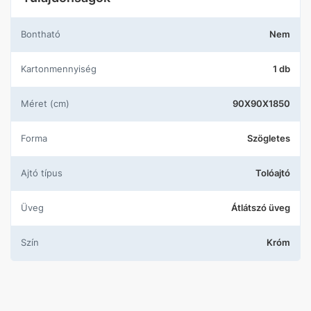
Bontható
Nem
Kartonmennyiség
1 db
Méret (cm)
90X90X1850
Forma
Szögletes
Ajtó típus
Tolóajtó
Üveg
Átlátszó üveg
Szín
Króm