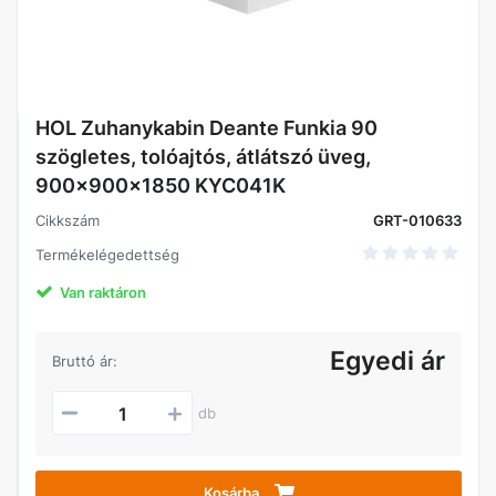
HOL Zuhanykabin Deante Funkia 90
szögletes, tolóajtós, átlátszó üveg,
900x900x1850 KYC041K
Cikkszám
GRT-010633
Termékelégedettség
Van raktáron
Egyedi ár
Bruttó ár:
db
Kosárba