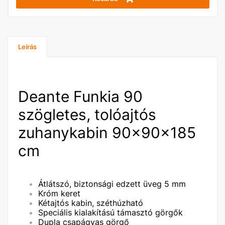
Leírás
Deante Funkia 90
szögletes, tolóajtós
zuhanykabin 90x90x185
cm
Átlátszó, biztonsági edzett üveg 5 mm
Króm keret
Kétajtós kabin, széthúzható
Speciális kialakítású támasztó görgők
Dupla csapágyas görgő