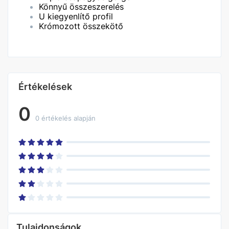
Könnyű összeszerelés
U kiegyenlítő profil
Krómozott összekötő
Értékelések
0
0 értékelés alapján
Tulajdonságok