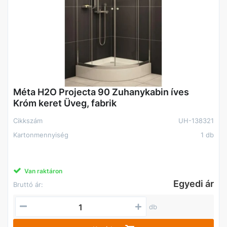
Méta H2O Projecta 90 Zuhanykabin íves
Króm keret Üveg, fabrik
Cikkszám
UH-138321
Kartonmennyiség
1 db
Van raktáron
Egyedi ár
Bruttó ár:
db