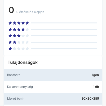
0
0 értékelés alapján
Tulajdonságok
Bontható
Igen
Kartonmennyiség
1 db
Méret (cm)
80X80X185