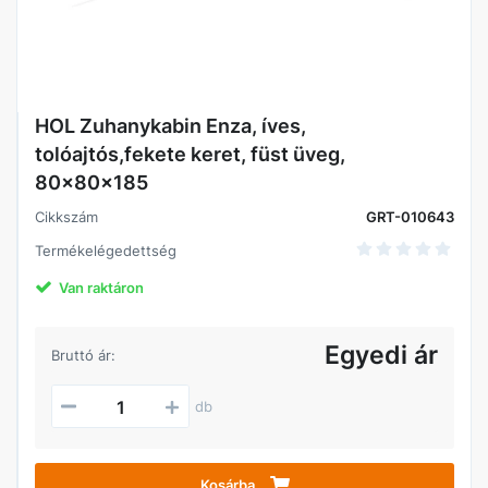
HOL Zuhanykabin Enza, íves,
tolóajtós,fekete keret, füst üveg,
80x80x185
Cikkszám
GRT-010643
Termékelégedettség
Van raktáron
Egyedi ár
Bruttó ár:
db
Kosárba