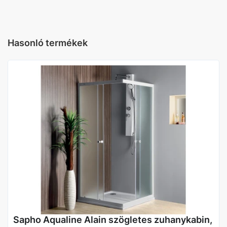
Üveg
Átlátszó üveg
Hasonló termékek
Gyártó
Wellis
Szín
Króm
Sapho Aqualine Alain szögletes zuhanykabin,