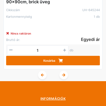
90x90cm, brick üveg
Cikkszám
UH-645244
Kartonmennyiség
1 db
Nincs raktáron
Egyedi ár
Bruttó ár:
db
Kosárba
INFORMÁCIÓK