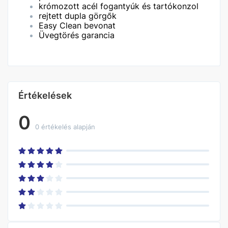
krómozott acél fogantyúk és tartókonzol
rejtett dupla görgők
Easy Clean bevonat
Üvegtörés garancia
Értékelések
0
0 értékelés alapján