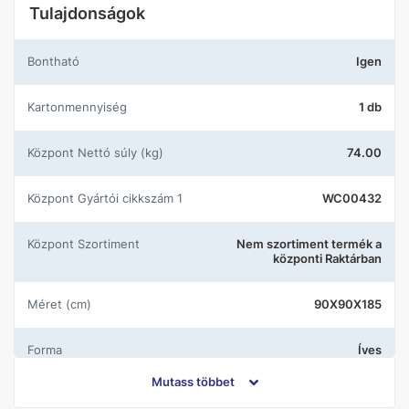
Tulajdonságok
Bontható
Igen
Kartonmennyiség
1 db
központ Nettó súly (kg)
74.00
központ Gyártói cikkszám 1
WC00432
központ Szortiment
Nem szortiment termék a
központi Raktárban
Méret (cm)
90X90X185
Forma
Íves
Mutass többet
Ajtó típus
Tolóajtó