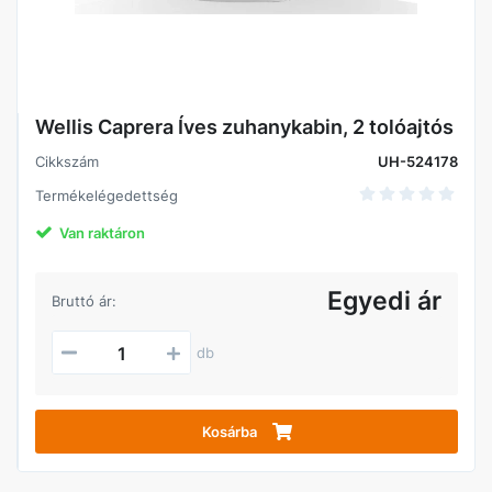
Wellis Caprera Íves zuhanykabin, 2 tolóajtós
Cikkszám
UH-524178
Termékelégedettség
Van raktáron
Egyedi ár
Bruttó ár:
db
Kosárba