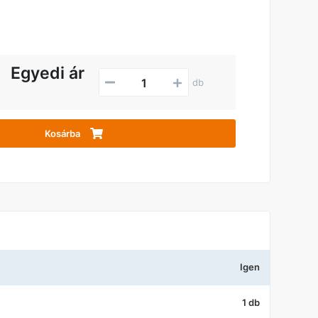
Egyedi ár
db
Kosárba
Igen
1 db