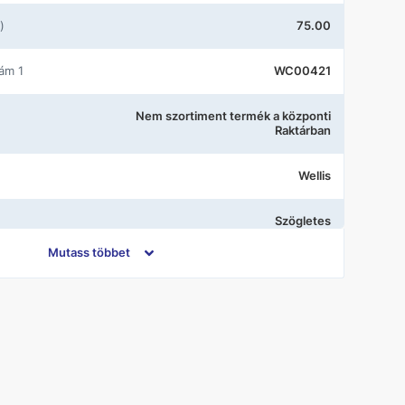
)
75.00
zám 1
WC00421
Nem szortiment termék a központi
Raktárban
Wellis
Szögletes
Mutass többet
Nyíló ajtó
Fekete
Átlátszó üveg
120x90x195