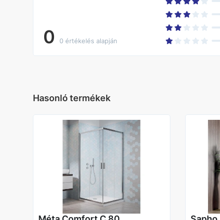
0
0 értékelés alapján
Hasonló termékek
Méta Comfort C 80
Sapho 