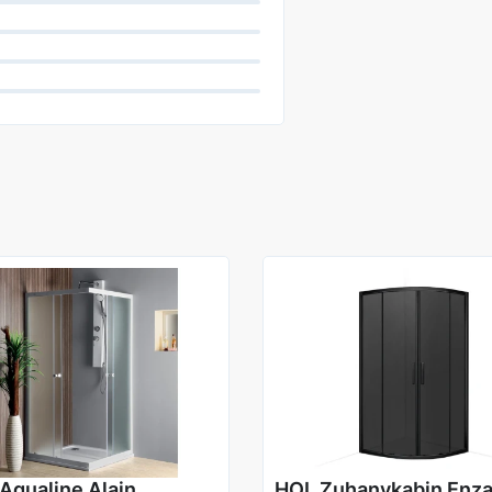
Aqualine Alain
HOL Zuhanykabin Enza,