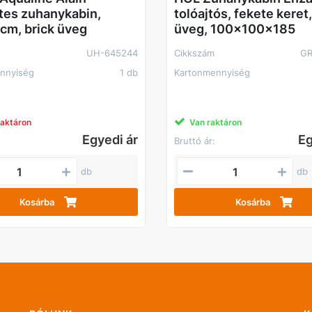
tes zuhanykabin,
tolóajtós, fekete keret,
m, brick üveg
üveg, 100x100x185
UH-645244
Cikkszám
GR
nnyiség
1 db
Kartonmennyiség
raktáron
Van raktáron
Egyedi ár
Eg
Bruttó ár:
db
db
Kosárba
Kosárba