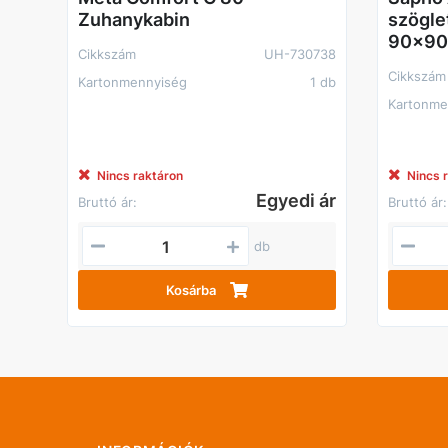
Zuhanykabin
szögle
90x90c
Cikkszám
UH-730738
Cikkszám
Kartonmennyiség
1 db
Kartonme
Nincs raktáron
Nincs 
Egyedi ár
Bruttó ár:
Bruttó ár:
db
Kosárba