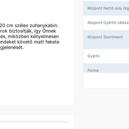
központ Nettó súly (kg
központ Gyártói cikks
120 cm széles zuhanykabin.
rok biztosítják, így Önnek
dőzés, miközben kényelmesen
központ Szortiment
rendeket követő matt fekete
gjelenését.
Gyártó
Forma
Ajtó típus
Szín
Üveg
Méret (cm)