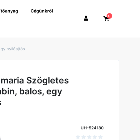
ítőanyag
Cégünkről
0
gy nyílóajtós
lmaria Szögletes
bin, balos, egy
s
UH-524180
g