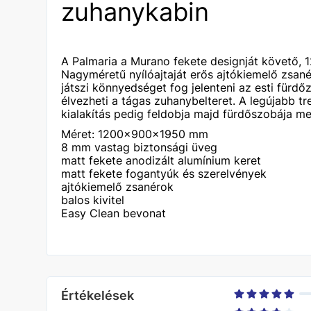
zuhanykabin
A Palmaria a Murano fekete designját követő, 
Nagyméretű nyílóajtaját erős ajtókiemelő zsané
játszi könnyedséget fog jelenteni az esti für
élvezheti a tágas zuhanybelteret. A legújabb t
kialakítás pedig feldobja majd fürdőszobája me
Méret: 1200x900x1950 mm
8 mm vastag biztonsági üveg
matt fekete anodizált alumínium keret
matt fekete fogantyúk és szerelvények
ajtókiemelő zsanérok
balos kivitel
Easy Clean bevonat
Értékelések