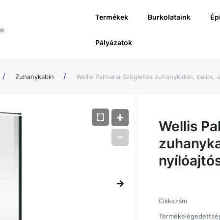
Termékek
Burkolataink
Ép
Pályázatok
Zuhanykabin
Wellis Palmaria Szögletes zuhanykabin, balos, e
Wellis Pa
zuhanyka
nyílóajtó
Cikkszám
Termékelégedettsé