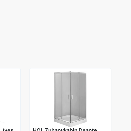
 íves ,
HOL Zuhanykabin Deante