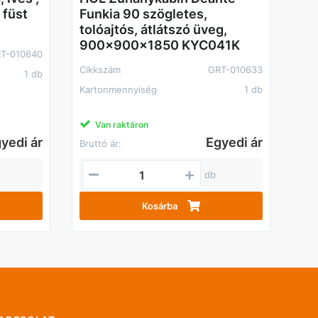
 füst
Funkia 90 szögletes,
tolóajtós, átlátszó üveg,
900x900x1850 KYC041K
T-010640
Cikkszám
GRT-010633
1 db
Kartonmennyiség
1 db
Van raktáron
yedi ár
Egyedi ár
Bruttó ár:
db
Kosárba