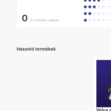
0
0 értékelés alapján
Hasonló termékek
Velux 