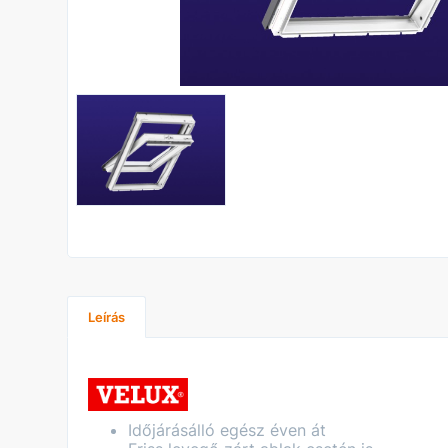
Leírás
Időjárásálló egész éven át