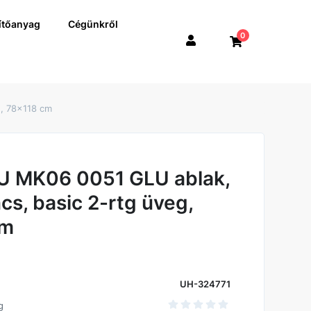
ítőanyag
Cégünkről
0
g, 78x118 cm
U MK06 0051 GLU ablak,
incs, basic 2-rtg üveg,
cm
UH-324771
g