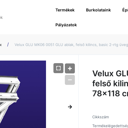
Termékek
Burkolataink
Ép
Pályázatok
x
Velux GLU MK06 0051 GLU ablak, felső kilincs, basic 2-rtg üve
Velux GL
felső kil
78x118 
Cikkszám
Termékelégedettsé