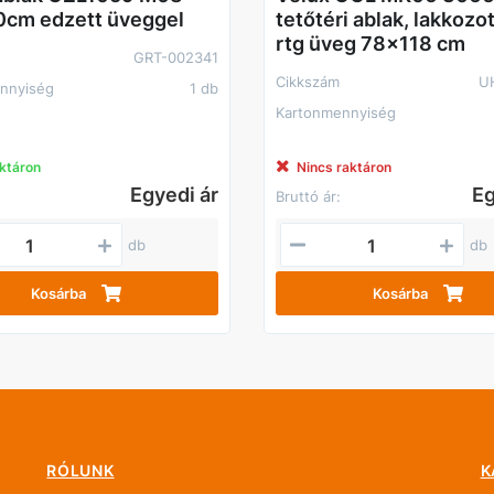
cm edzett üveggel
tetőtéri ablak, lakkozot
rtg üveg 78x118 cm
GRT-002341
Cikkszám
U
nnyiség
1 db
Kartonmennyiség
ktáron
Nincs raktáron
Egyedi ár
Eg
Bruttó ár:
db
db
Kosárba
Kosárba
RÓLUNK
K