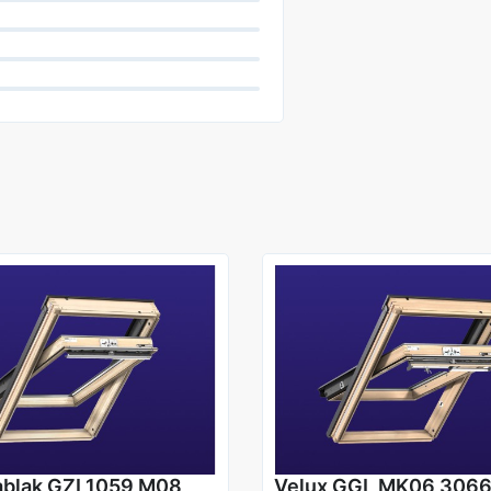
ablak GZL1059 M08
Velux GGL MK06 306