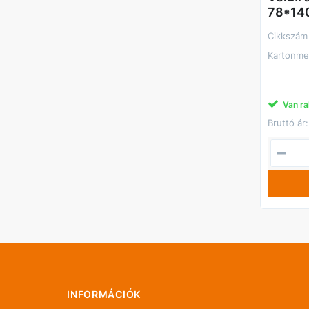
78*140
Cikkszám
Kartonme
Van ra
Bruttó ár:
INFORMÁCIÓK