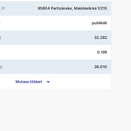
 01
95804 Partizánske, Malobielická 1/215
1
publikált
)
32.282
0.198
g)
36.010
zám 1
GLU MK06 0051
Mutass többet
Nem szortiment termék a központi
Raktárban