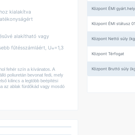
központ ÉMI gyárt.hely
oz kialakítva
hatékonyságért
központ ÉMI státusz 0
lésűvé alakítható vagy
központ Nettó súly (kg
sebb fűtésszámláért, U
=1,3
w
központ Térfogat
központ Bruttó súly (k
ol fehér szín a kívánatos. A
ló poliuretán bevonat fedi, mely
lső kilincs a legtöbb beépítési
központ Gyártói cikks
ha az ablak fürdőkád vagy mosdó
központ Szortiment