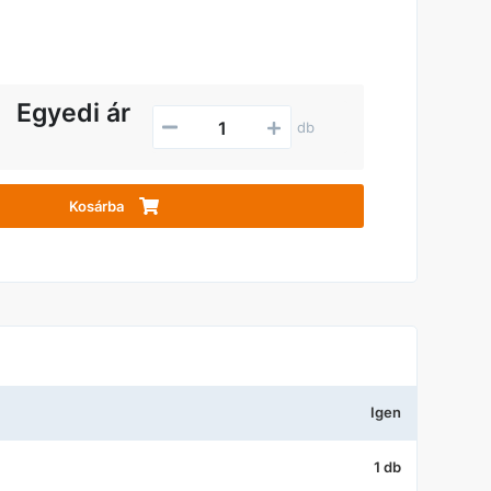
Egyedi ár
db
Kosárba
Igen
1 db