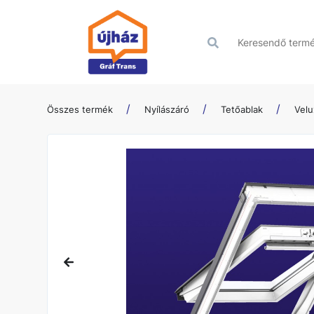
Összes termék
Nyílászáró
Tetőablak
Velu