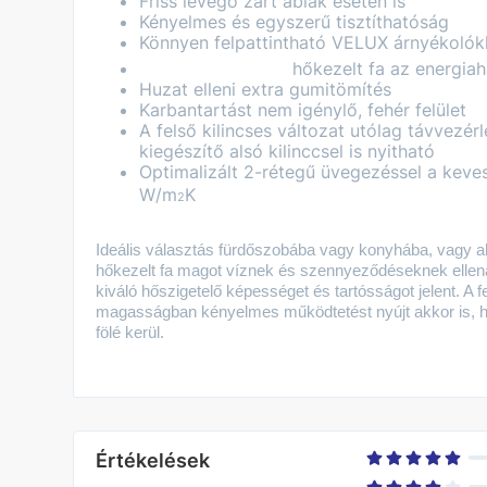
Friss levegő zárt ablak esetén is
Kényelmes és egyszerű tisztíthatóság
Könnyen felpattintható VELUX árnyékolókh
hőkezelt fa az energia
Huzat elleni extra gumitömítés
Karbantartást nem igénylő, fehér felület
A felső kilincses változat utólag távvezér
kiegészítő alsó kilinccsel is nyitható
Optimalizált 2-rétegű üvegezéssel a keve
W/m
K
2
Ideális választás fürdőszobába vagy konyhába, vagy ah
hőkezelt fa magot víznek és szennyeződéseknek ellenál
kiváló hőszigetelő képességet és tartósságot jelent. A fe
magasságban kényelmes működtetést nyújt akkor is, 
fölé kerül.
Értékelések