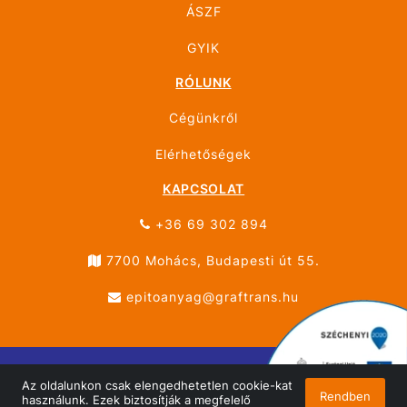
ÁSZF
GYIK
RÓLUNK
Cégünkről
Elérhetőségek
KAPCSOLAT
+36 69 302 894
7700 Mohács, Budapesti út 55.
epitoanyag@graftrans.hu
Az oldalunkon csak elengedhetetlen cookie-kat
© ÚJHÁZ GRÁF TRANS MOHÁCS 2026 Minden jog
Rendben
használunk. Ezek biztosítják a megfelelő