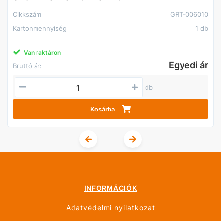
Cikkszám
GRT-006010
Kartonmennyiség
1 db
Van raktáron
Egyedi ár
Bruttó ár:
db
Kosárba
INFORMÁCIÓK
Adatvédelmi nyilatkozat