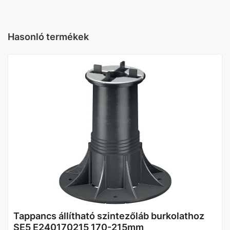
Hasonló termékek
Tappancs állítható szintezőláb burkolathoz
SE5 E240170215 170-215mm