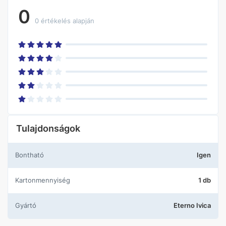
0
0 értékelés alapján
Tulajdonságok
Bontható
Igen
Kartonmennyiség
1 db
Gyártó
Eterno Ivica