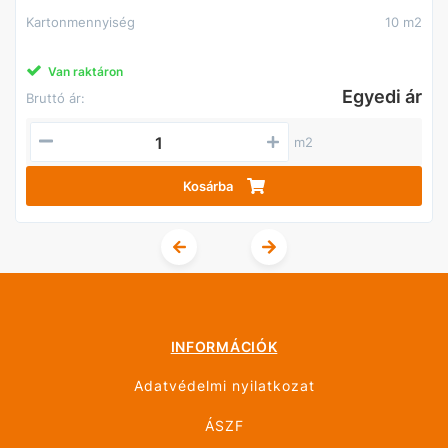
Kartonmennyiség
10 m2
Van raktáron
Egyedi ár
Bruttó ár:
m2
Kosárba
INFORMÁCIÓK
Adatvédelmi nyilatkozat
ÁSZF