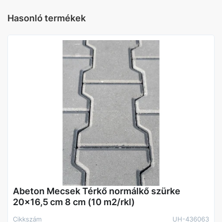
központi Raktárban
Hasonló termékek
Vastagság
6 cm
Abeton Mecsek Térkő normálkő szürke
20x16,5 cm 8 cm (10 m2/rkl)
Cikkszám
UH-436063