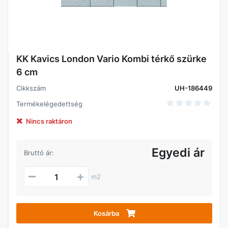
KK Kavics London Vario Kombi térkő szürke
6 cm
Cikkszám
UH-186449
Termékelégedettség
Nincs raktáron
Egyedi ár
Bruttó ár:
m2
Kosárba