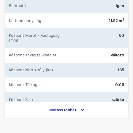
Bontható
Igen
2
Kartonmennyiség
11.52 m
központ Méret - Vastagság
60
(mm)
központ anyagszükséglet
Változó
központ Nettó súly (kg)
135
központ Térfogat
0.06
központ Szín
szürke
Mutass többet
központ Gyártói cikkszám 1
270101-A
központ Szortiment
Nem szortiment termék a