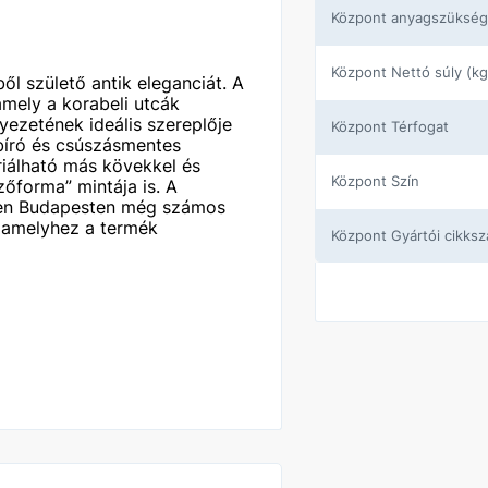
központ anyagszükség
központ Nettó súly (kg
ől születő antik eleganciát. A
amely a korabeli utcák
yezetének ideális szereplője
központ Térfogat
rbíró és csúszásmentes
riálható más kövekkel és
központ Szín
zőforma” mintája is. A
szen Budapesten még számos
, amelyhez a termék
központ Gyártói cikks
központ Cikkpár
központ Szortiment
központ Méret - Szél
központ Méret - Vast