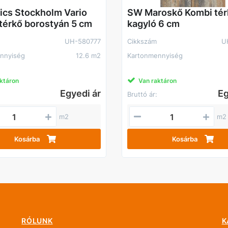
ics Stockholm Vario
SW Maroskő Kombi tér
térkő borostyán 5 cm
kagyló 6 cm
UH-580777
Cikkszám
U
nnyiség
12.6 m2
Kartonmennyiség
ktáron
Van raktáron
Egyedi ár
Eg
Bruttó ár:
m2
m2
Kosárba
Kosárba
RÓLUNK
K