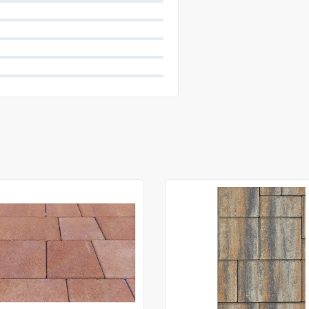
központ Méret - Hos
Vastagság