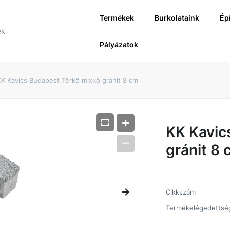
Termékek
Burkolataink
Ép
Pályázatok
KK Kavics Budapest Térkő mixkő gránit 8 cm
KK Kavic
gránit 8
Cikkszám
Termékelégedettsé