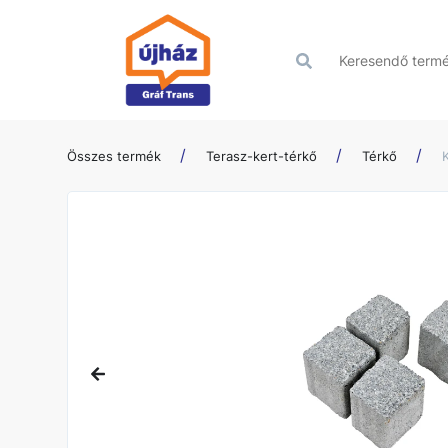
Összes termék
Terasz-kert-térkő
Térkő