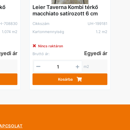
kő
Leier Taverna Kombi térkő
macchiato satírozott 6 cm
H-708830
Cikkszám
UH-199181
1.074 m2
Kartonmennyiség
1.2 m2
Nincs raktáron
yedi ár
Egyedi ár
Bruttó ár:
m2
Kosárba
APCSOLAT