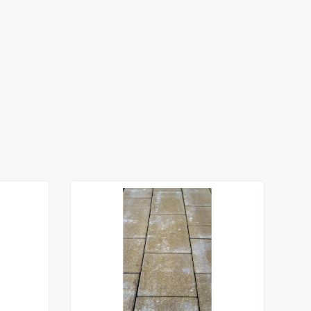
szúság (mm)
75
8 cm