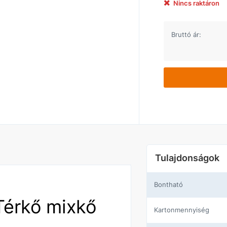
Nincs raktáron
Bruttó ár:
Tulajdonságok
Bontható
Térkő mixkő
Kartonmennyiség