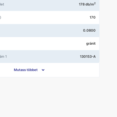
2
let
178 db/m
)
170
0.0800
gránit
zám 1
130153-A
UH-186365
Mutass többet
Nem szortiment termék a központi
Raktárban
esség (mm)
75
agság (mm)
80