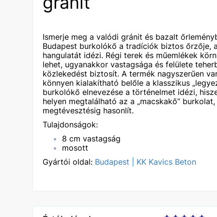
gránit
Ismerje meg a valódi gránit és bazalt őrleményb
Budapest burkolókő a tradíciók biztos őrzője, 
hangulatát idézi. Régi terek és műemlékek körn
lehet, ugyanakkor vastagsága és felülete tehe
közlekedést biztosít. A termék nagyszerűen va
könnyen kialakítható belőle a klasszikus „legye
burkolókő elnevezése a történelmet idézi, hi
helyen megtalálható az a „macskakő” burkolat
megtévesztésig hasonlít.
Tulajdonságok:
8 cm vastagság
mosott
Gyártói oldal:
Budapest | KK Kavics Beton