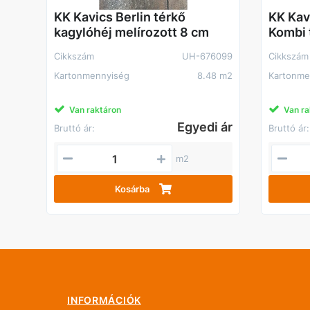
KK Kavics Berlin térkő
KK Kav
kagylóhéj melírozott 8 cm
Kombi 
Cikkszám
UH-676099
Cikkszám
Kartonmennyiség
8.48 m2
Kartonme
Van raktáron
Van ra
Egyedi ár
Bruttó ár:
Bruttó ár:
m2
Kosárba
INFORMÁCIÓK