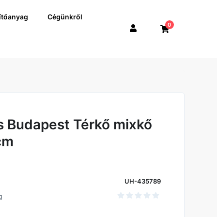
ítőanyag
Cégünkről
0
s Budapest Térkő mixkő
 cm
UH-435789
g