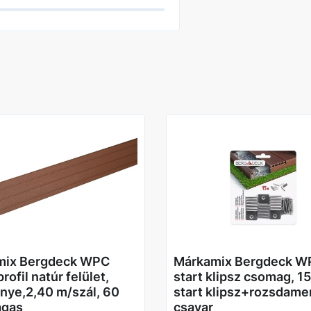
mix Bergdeck WPC
Márkamix Bergdeck W
rofil natúr felület,
start klipsz csomag, 1
nye,2,40 m/szál, 60
start klipsz+rozsdame
gas
csavar