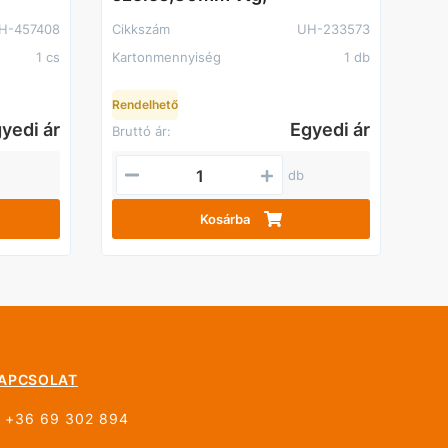
H-457408
Cikkszám
UH-233573
1 cs
Kartonmennyiség
1 db
Rendelhető
yedi ár
Egyedi ár
Bruttó ár:
db
Kosárba
APCSOLAT
+36 69 302 894