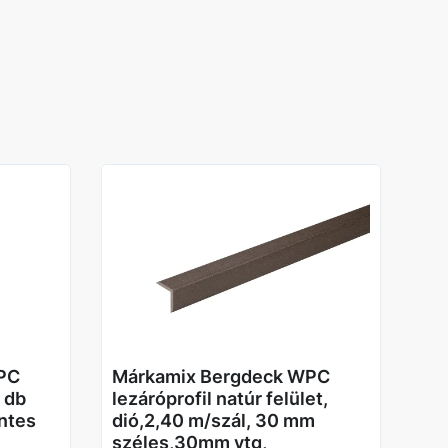
PC
Márkamix Bergdeck WPC
5 db
lezáróprofil natúr felület,
ntes
dió,2,40 m/szál, 30 mm
széles,30mm vtg,