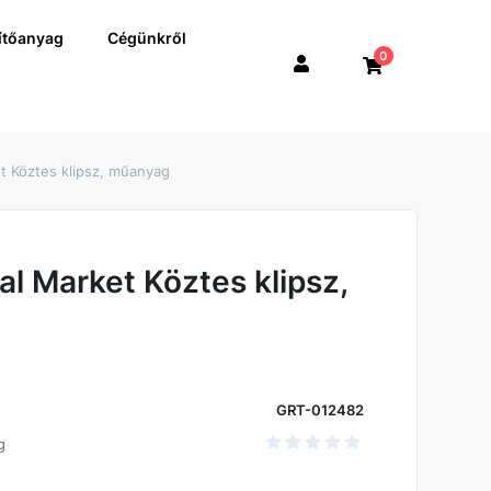
ítőanyag
Cégünkről
0
t Köztes klipsz, műanyag
l Market Köztes klipsz,
GRT-012482
g