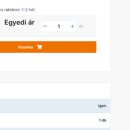
ncs raktáron:
1-2 hét
Egyedi ár
db
Kosárba
Igen
1 db