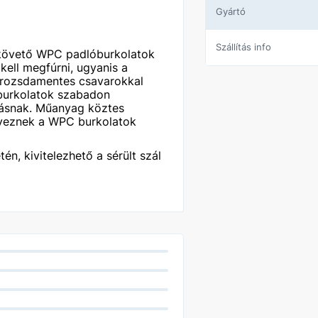
Gyártó
Szállítás info
 követő WPC padlóburkolatok
kell megfúrni, ugyanis a
ek rozsdamentes csavarokkal
óburkolatok szabadon
lásnak. Műanyag köztes
yeznek a WPC burkolatok
én, kivitelezhető a sérült szál