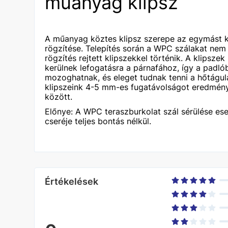
műanyag klipsz
A műanyag köztes klipsz szerepe az egymást
rögzítése. Telepítés során a WPC szálakat nem 
rögzítés rejtett klipszekkel történik. A klipsz
kerülnek lefogatásra a párnafához, így a padl
mozoghatnak, és eleget tudnak tenni a hőtágu
klipszeink 4-5 mm-es fugatávolságot eredmén
között.
Előnye: A WPC teraszburkolat szál sérülése eset
cseréje teljes bontás nélkül.
Értékelések