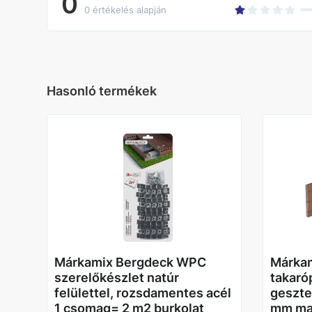
0
0 értékelés alapján
Hasonló termékek
Márkamix Bergdeck WPC
Márka
szerelőkészlet natúr
takaróp
felülettel, rozsdamentes acél
geszte
1 csomag= 2 m2 burkolat
mm ma