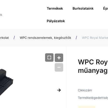
Termékek
Burkolataink
Ép
Pályázatok
rkolat
WPC rendszerelemek, kiegészítők
WPC Royal Marke
WPC Roya
műanyag
Cikkszám
Termékelégedettsé