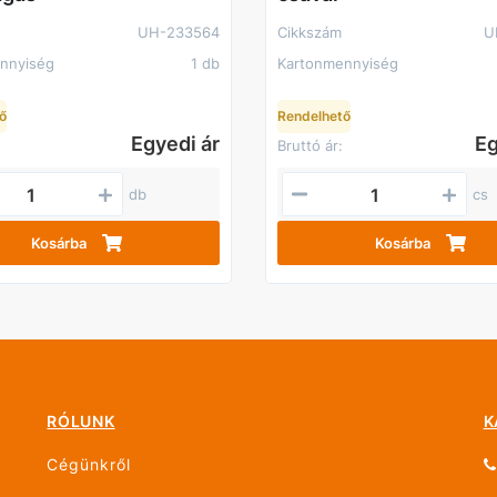
UH-233564
Cikkszám
U
nnyiség
1 db
Kartonmennyiség
ő
Rendelhető
Egyedi ár
Eg
Bruttó ár:
db
cs
Kosárba
Kosárba
RÓLUNK
K
Cégünkről