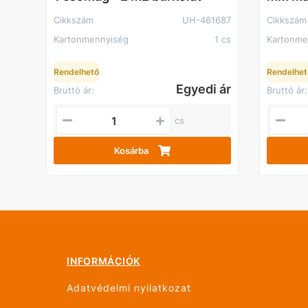
Cikkszám
UH-461687
Cikkszám
Kartonmennyiség
1 cs
Kartonme
Rendelhető
Rendelhet
Egyedi ár
Bruttó ár:
Bruttó ár:
cs
Kosárba
INFORMÁCIÓK
Adatvédelmi nyilatkozat