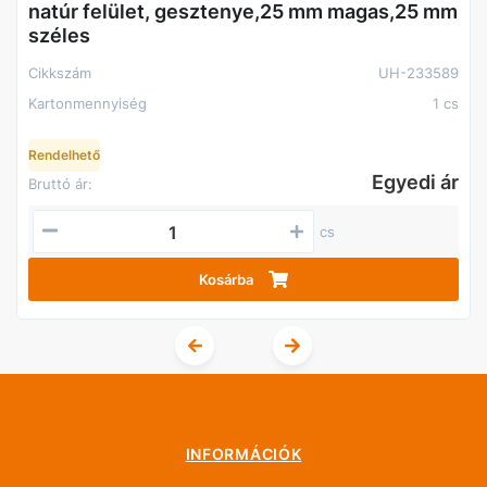
natúr felület, gesztenye,25 mm magas,25 mm
széles
Cikkszám
UH-233589
Kartonmennyiség
1 cs
Rendelhető
Egyedi ár
Bruttó ár:
cs
Kosárba
INFORMÁCIÓK