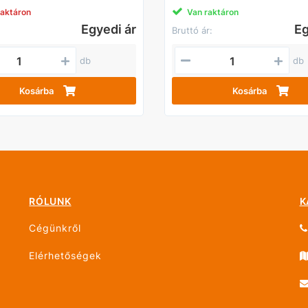
raktáron
Van raktáron
Egyedi ár
Eg
Bruttó ár:
db
db
Kosárba
Kosárba
RÓLUNK
K
Cégünkről
Elérhetőségek