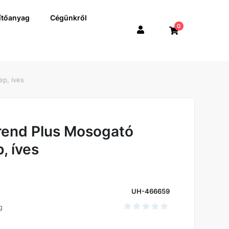
ítőanyag
Cégünkről
0
p, íves
end Plus Mosogató
, íves
UH-466659
g