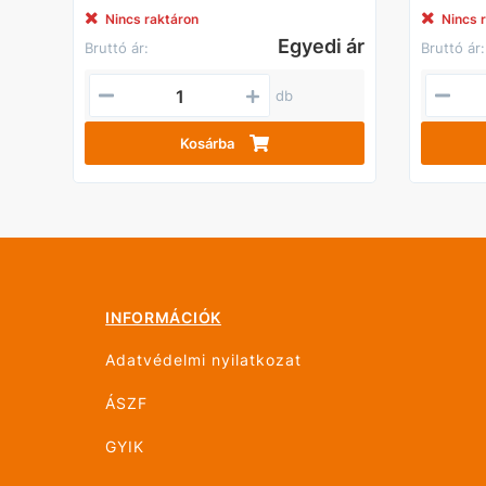
Nincs raktáron
Nincs 
Egyedi ár
Bruttó ár:
Bruttó ár:
db
Kosárba
INFORMÁCIÓK
Adatvédelmi nyilatkozat
ÁSZF
GYIK