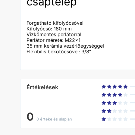
csaptelep
Forgatható kifolyócsővel
Kifolyócső: 180 mm
Vízkőmentes perlátorral
Perlátor mérete: M22x1
35 mm kerámia vezérlőegységgel
Flexibilis bekötőcsővel: 3/8”
Értékelések
0
0 értékelés alapján