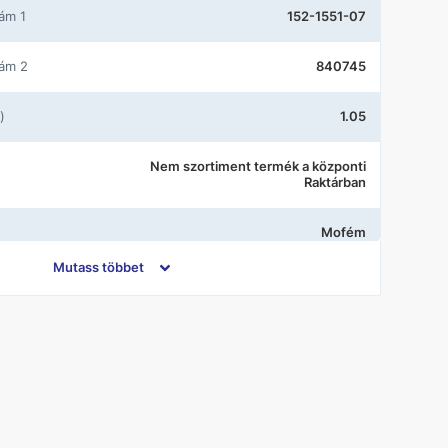
zám 1
152-1551-07
zám 2
840745
)
1.05
Nem szortiment termék a központi
Raktárban
Mofém
Mutass többet
Álló
Króm