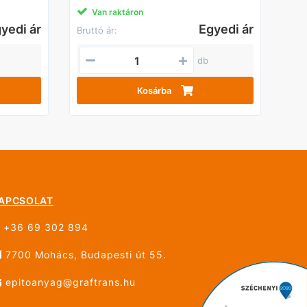
Van raktáron
yedi ár
Egyedi ár
Bruttó ár:
db
Kosárba
APCSOLAT
+36 69 302 894
7700 Mohács, Budapesti út 55.
epitoanyag@graftrans.hu