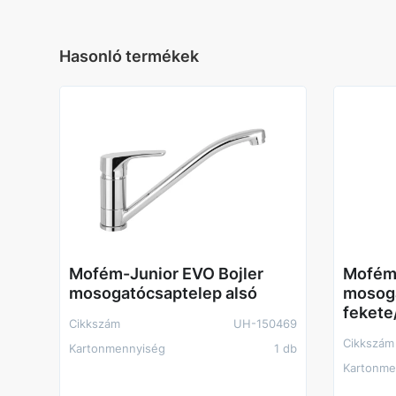
Hasonló termékek
Mofém-Junior EVO Bojler
Mofém 
mosogatócsaptelep alsó
mosoga
fekete
Cikkszám
UH-150469
Cikkszám
Kartonmennyiség
1 db
Kartonme