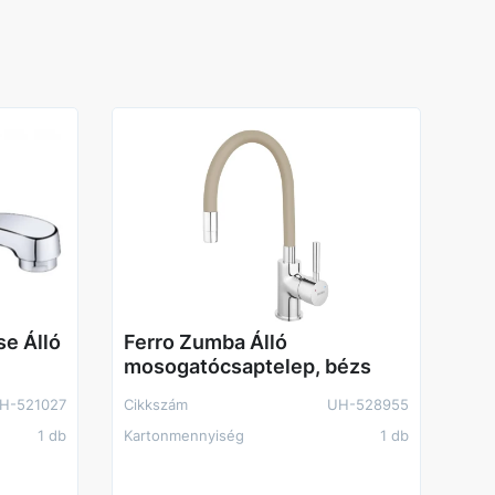
e Álló
Ferro Zumba Álló
mosogatócsaptelep, bézs
H-521027
Cikkszám
UH-528955
1 db
Kartonmennyiség
1 db