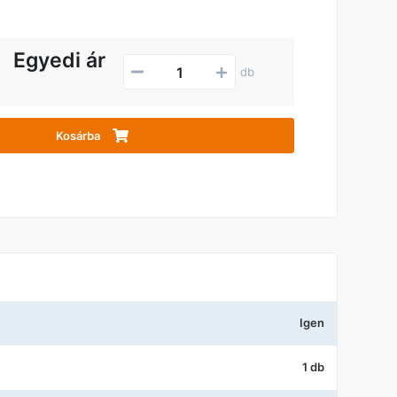
Egyedi ár
db
Kosárba
Igen
1 db