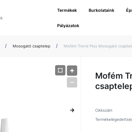
Termékek
Burkolataink
Ép
Pályázatok
Mosogató csaptelep
Mofém Trend Plus Mosogató csaptele
Mofém Tr
csaptelep
Cikkszám
Termékelégedettsé