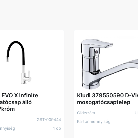
EVO X Infinite
Kludi 379550590 D-Vis
tócsap álló
mosogatócsaptelep
/króm
Cikkszám
U
GRT-009444
Kartonmennyiség
nnyiség
1 db