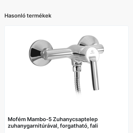
Falsík alatti
Igen
Hasonló termékek
Mofém Mambo-5 Zuhanycsaptelep
zuhanygarnitúrával, forgatható, fali