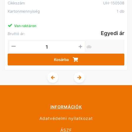
Cikkszám
UH-150508
Kartonmennyiség
1 db
Van raktáron
Egyedi ár
Bruttó ár:
db
Kosárba
INFORMÁCIÓK
Adatvédelmi nyilatkozat
ÁSZF