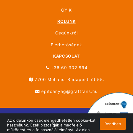
GYIK
RÓLUNK
Cégünkről
Elérhetőségek
KAPCSOLAT
+36 69 302 894
7700 Mohács, Budapesti út 55.
epitoanyag@graftrans.hu
Az oldalunkon csak elengedhetetlen cookie-kat
© ÚJHÁZ GRÁF TRANS MOHÁCS 2026 Minden jog
Rendben
használunk. Ezek biztosítják a megfelelő
fenntartva!
működést és a felhasználói élményt. Az oldal