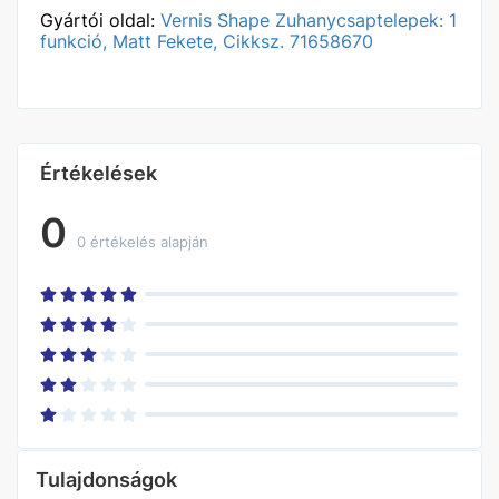
Gyártói oldal:
Vernis Shape Zuhanycsaptelepek: 1
funkció, Matt Fekete, Cikksz. 71658670
Értékelések
0
0 értékelés alapján
Tulajdonságok