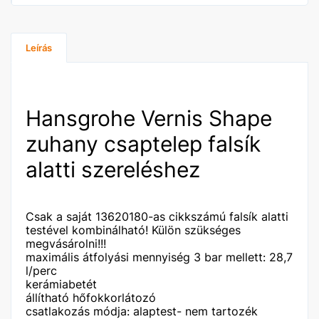
Leírás
Hansgrohe Vernis Shape
zuhany csaptelep falsík
alatti szereléshez
Csak a saját 13620180-as cikkszámú falsík alatti
testével kombinálható! Külön szükséges
megvásárolni!!!
maximális átfolyási mennyiség 3 bar mellett: 28,7
l/perc
kerámiabetét
állítható hőfokkorlátozó
csatlakozás módja: alaptest- nem tartozék