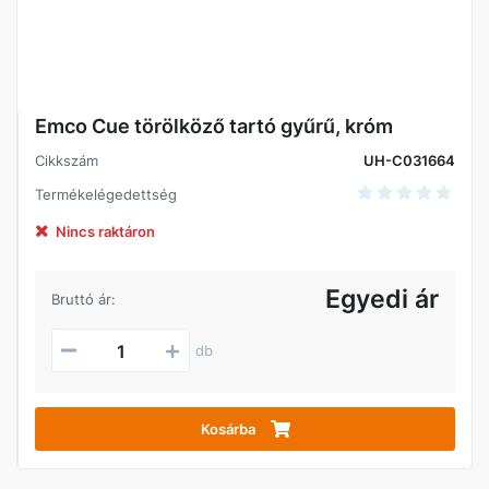
Emco Cue törölköző tartó gyűrű, króm
Cikkszám
UH-C031664
Termékelégedettség
Nincs raktáron
Egyedi ár
Bruttó ár:
db
Kosárba