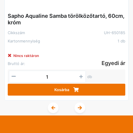
Sapho Aqualine Samba törölközőtartó, 60cm,
króm
Cikkszám
UH-650185
Kartonmennyiség
1 db
Nincs raktáron
Egyedi ár
Bruttó ár:
db
Kosárba