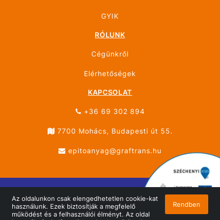
GYIK
RÓLUNK
Cégünkről
Elérhetőségek
KAPCSOLAT
+36 69 302 894
7700 Mohács, Budapesti út 55.
epitoanyag@graftrans.hu
Az oldalunkon csak elengedhetetlen cookie-kat
© ÚJHÁZ GRÁF TRANS MOHÁCS 2026 Minden jog
Rendben
használunk. Ezek biztosítják a megfelelő
fenntartva!
működést és a felhasználói élményt. Az oldal