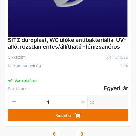
SITZ duroplast, WC ülőke antibakteriális, UV-
álló, rozsdamentes/állítható -fémzsanéros
Cikkszám
GRT-011559
Kartonmennyiség
1 db
Van raktáron
Egyedi ár
Bruttó ár:
db
Kosárba