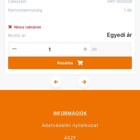
Cikkszám
GRT-003509
Kartonmennyiség
1 db
Nincs raktáron
Egyedi ár
Bruttó ár:
db
Kosárba
INFORMÁCIÓK
Adatvédelmi nyilatkozat
ÁSZF