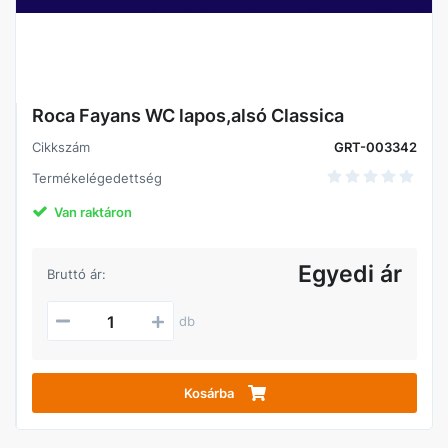
Roca Fayans WC lapos,alsó Classica
Cikkszám
GRT-003342
Termékelégedettség
Van raktáron
Egyedi ár
Bruttó ár:
db
Kosárba