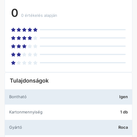
0
0 értékelés alapján
Tulajdonságok
Bontható
Igen
Kartonmennyiség
1 db
Gyártó
Roca