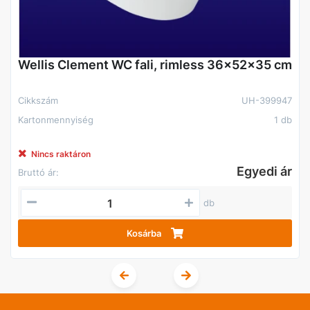
Wellis Clement WC fali, rimless 36x52x35 cm
Cikkszám
UH-399947
Kartonmennyiség
1 db
Nincs raktáron
Egyedi ár
Bruttó ár:
db
Kosárba