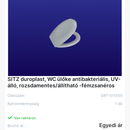
SITZ duroplast, WC ülőke antibakteriális, UV-
álló, rozsdamentes/állítható -fémzsanéros
Cikkszám
GRT-011559
Kartonmennyiség
1 db
Van raktáron
Egyedi ár
Bruttó ár: