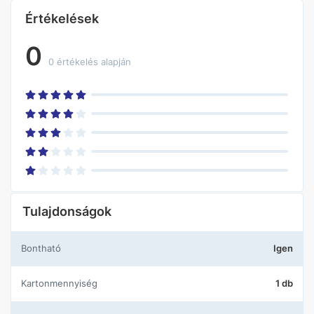
Értékelések
0
0 értékelés alapján
Tulajdonságok
Bontható
Igen
Kartonmennyiség
1 db