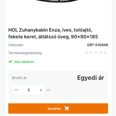
HOL Zuhanykabin Enza, íves, tolóajtó,
fekete keret, átlátszó üveg, 90x90x185
Cikkszám
GRT-010648
Termékelégedettség
Van raktáron
Egyedi ár
Bruttó ár:
db
Kosárba