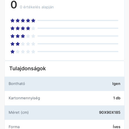
0
0 értékelés alapján
Tulajdonságok
Bontható
Igen
Kartonmennyiség
1 db
Méret (cm)
90X90X185
Forma
Íves