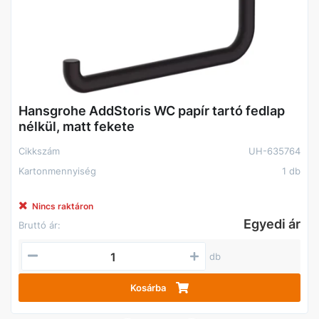
Hansgrohe AddStoris WC papír tartó fedlap
nélkül, matt fekete
Cikkszám
UH-635764
Kartonmennyiség
1 db
Nincs raktáron
Egyedi ár
Bruttó ár:
db
Kosárba