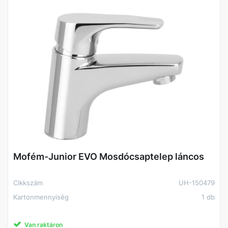
Mofém-Junior EVO Mosdócsaptelep láncos
Cikkszám
UH-150479
Kartonmennyiség
1 db
Van raktáron