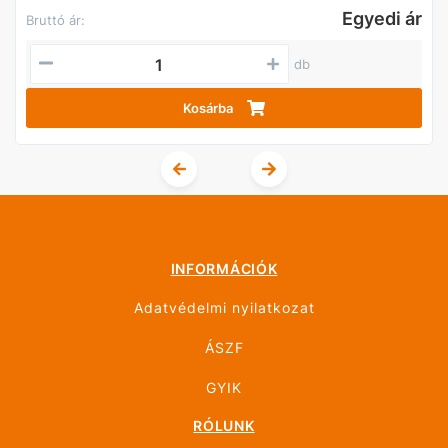
Egyedi ár
Bruttó ár:
db
Kosárba
INFORMÁCIÓK
Adatvédelmi nyilatkozat
ÁSZF
GYIK
RÓLUNK