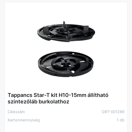
Tappancs Star-T kit H10-15mm állítható
szintezőláb burkolathoz
Cikkszám
GRT-001289
Kartonmennyiség
1 db