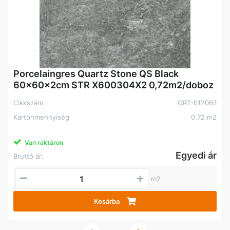
Porcelaingres Quartz Stone QS Black
60x60x2cm STR X600304X2 0,72m2/doboz
Cikkszám
GRT-012067
Kartonmennyiség
0.72 m2
Van raktáron
Egyedi ár
Bruttó ár:
m2
Kosárba