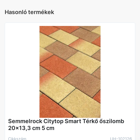
Hasonló termékek
Kivitel
Fedél nélküli
Semmelrock Citytop Smart Térkő őszilomb
20x13,3 cm 5 cm
Cikkszám
UH-102126