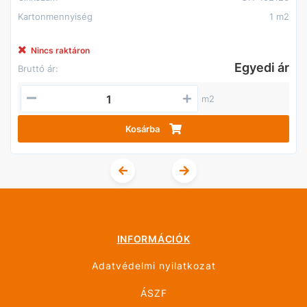
Kartonmennyiség
1 m2
Nincs raktáron
Egyedi ár
Bruttó ár:
m2
Kosárba
INFORMÁCIÓK
Adatvédelmi nyilatkozat
ÁSZF