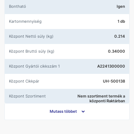
Bontható
Igen
Kartonmennyiség
1 db
központ Nettó súly (kg)
0.214
központ Bruttó súly (kg)
0.34000
központ Gyártói cikkszám 1
A2241300000
központ Cikkpár
UH-500138
központ Szortiment
Nem szortiment termék a
központi Raktárban
Mutass többet
Gyártó
Gedy
Szín
Króm