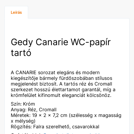
Leírás
Gedy Canarie WC-papír
tartó
A CANARIE sorozat elegáns és modern
kiegészítője bármely fürdőszobában stílusos
megjelenést biztosít. A tartós réz és Cromall
szerkezet hosszú élettartamot garantál, míg a
krómfelület kifinomult eleganciát kölcsönöz.
Szín: Króm
Anyag: Réz, Cromall
Méretek: 19 x 2 x 7,2 cm (szélesség x magasság
x mélység)
Rögzítés: Falra szerelhető, csavarokkal