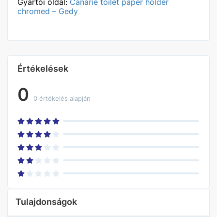
Gyártói oldal:
Canarie toilet paper holder
chromed – Gedy
Értékelések
0
0 értékelés alapján
Tulajdonságok