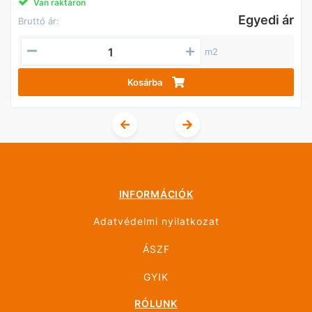
Van raktáron
Egyedi ár
Bruttó ár:
m2
Kosárba
INFORMÁCIÓK
Adatvédelmi nyilatkozat
ÁSZF
GYIK
RÓLUNK