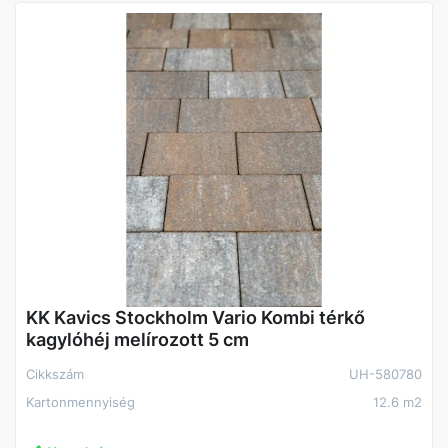
Elhelyezés
Álló
KK Kavics Stockholm Vario Kombi térkő
kagylóhéj melírozott 5 cm
Cikkszám
UH-580780
Kartonmennyiség
12.6 m2