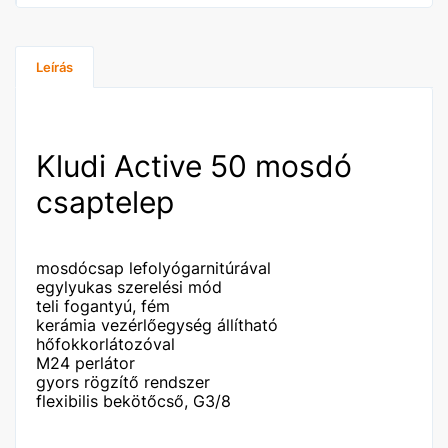
Leírás
Kludi Active 50 mosdó
csaptelep
mosdócsap lefolyógarnitúrával
egylyukas szerelési mód
teli fogantyú, fém
kerámia vezérlőegység állítható
hőfokkorlátozóval
M24 perlátor
gyors rögzítő rendszer
flexibilis bekötőcső, G3/8