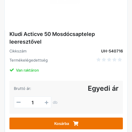
Kludi Acticve 50 Mosdócsaptelep
leeresztővel
Cikkszám
UH-540716
Termékelégedettség
Van raktáron
Egyedi ár
Bruttó ár:
db
Kosárba