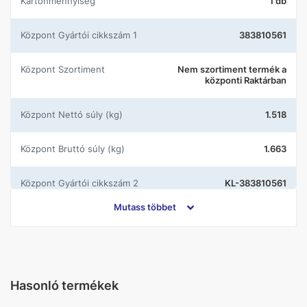
Kartonmennyiség
1 db
központ Gyártói cikkszám 1
383810561
központ Szortiment
Nem szortiment termék a
központi Raktárban
központ Nettó súly (kg)
1.518
központ Bruttó súly (kg)
1.663
központ Gyártói cikkszám 2
KL-383810561
Mutass többet
Gyártó
Kludi
Szín
Króm
Hasonló termékek
Leeresztőszelep
Húzórudas leeresztővel